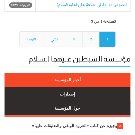
النصوص الواردة في خلافة علي (عليه السلام)
الزيارات: 2829
الصفحة 1 من 3
1
2
3
التالي
النهاية
مؤسسة السبطين عليهما السلام
أخبار المؤسسة
إصدارات
حول المؤسسة
وجیزة عن کتاب «العروة الوثقی والتعلیقات علیها»