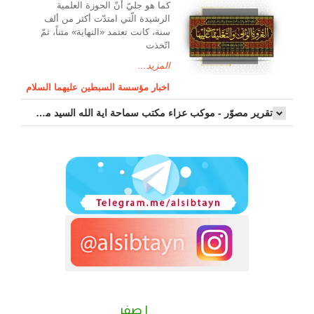
کما هو جليّ أنّ الحوزة العلمیة
الرشیدة الّتي امتدّت أكثر من ألف
سنة، كانت تعتمد «النهاية» متناً، ثمّ
اتّخذت
المزيد...
اخبار مؤسسة السبطين عليهما السلام
تقرير مصوّر - موكب عزاء مکتب سماحة اية الله السيد مرتضى الموسوي الاصفهاني في يوم إستشهاد السيدة فاطم...
٢ صفر
١ صفر