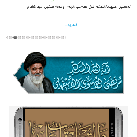
السبايا عند يزيد شهادة زيد بن علي بن الحسين عليهما السلام قتل صاحب الزنج
وقع
واخماد انقلابه ...
المزید...