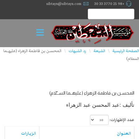
sibtayn@sibtayn.com
+98 25 3770 33 30
الصفحة الرئيسية
الشيعة
رد الشبهات
المحسـن بن فاطمة الزهراء (عليهــما
\
\
\
الســّلام)
المحسـن بن فاطمة الزهراء (عليهــما الســّلام)
تأليف :عبد المحسن عبد الزهراء
عدد الإظهارات:
العنوان
الزيارات