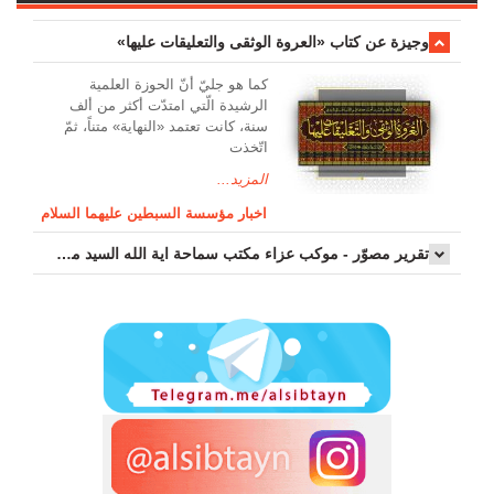
وجیزة عن کتاب «العروة الوثقی والتعلیقات علیها»
کما هو جليّ أنّ الحوزة العلمیة
الرشیدة الّتي امتدّت أكثر من ألف
سنة، كانت تعتمد «النهاية» متناً، ثمّ
اتّخذت
المزيد...
اخبار مؤسسة السبطين عليهما السلام
تقرير مصوّر - موكب عزاء مکتب سماحة اية الله السيد مرتضى الموسوي الاصفهاني في يوم إستشهاد السيدة فاطم...