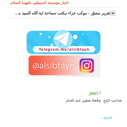
اخبار مؤسسة السبطين عليهما السلام
تقرير مصوّر - موكب عزاء مکتب سماحة اية الله السيد مرتضى الموسوي الاصفهاني في يوم إستشهاد السيدة فاطم...
١ صفر
يا عند يزيد شهادة زيد بن علي بن الحسين عليهما السلام قتل صاحب الزنج
وقعة صفين
 انقلابه ...
المزید...