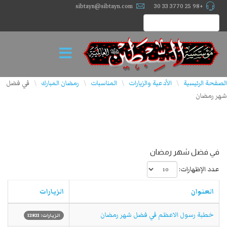
sibtayn@sibtayn.com
+98 25 3770 33 30
الصفحة الرئيسية
الأدعية والزيارات
المناسبات
رمضان المبارك
في فضل
\
\
\
\
شهر رمضان
في فضل شهر رمضان
عدد الإظهارات:
العنوان
الزيارات
خطبة رسول الاعظم في فضل شهر رمضان
الزيارات: 12821