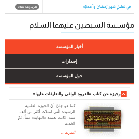
في فضلِ شهر رَمضان وأعمالِه
الزيارات: 9825
مؤسسة السبطين عليهما السلام
أخبار المؤسسة
إصدارات
حول المؤسسة
وجیزة عن کتاب «العروة الوثقی والتعلیقات علیها»
کما هو جليّ أنّ الحوزة العلمیة
الرشیدة الّتي امتدّت أكثر من ألف
سنة، كانت تعتمد «النهاية» متناً، ثمّ
اتّخذت
المزيد...