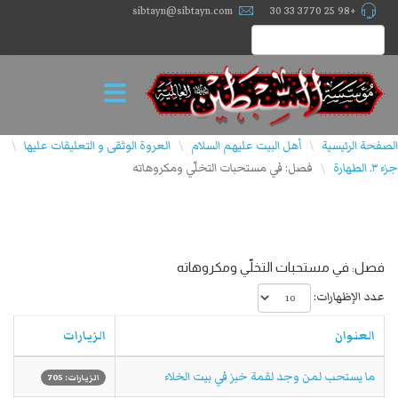
sibtayn@sibtayn.com
+98 25 3770 33 30
الصفحة الرئيسية
أهل البيت عليهم السلام
العروة الوثقى و التعليقات عليها
\
\
\
جزء ٣. الطهارة
فصل: في مستحبات التخلّي ومكروهاته
\
فصل: في مستحبات التخلّي ومكروهاته
عدد الإظهارات:
العنوان
الزيارات
ما يستحب لمن وجد لقمة خبز في بيت الخلاء
الزيارات: 705