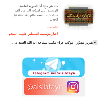
کما هو جليّ أنّ الحوزة العلمیة
الرشیدة الّتي امتدّت أكثر من ألف
سنة، كانت تعتمد «النهاية» متناً، ثمّ
اتّخذت
المزيد...
اخبار مؤسسة السبطين عليهما السلام
تقرير مصوّر - موكب عزاء مکتب سماحة اية الله السيد مرتضى الموسوي الاصفهاني في يوم إستشهاد السيدة فاطم...