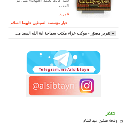
سنة، كانت تعتمد «النهاية» متناً، ثمّ
اتّخذت
المزيد...
اخبار مؤسسة السبطين عليهما السلام
تقرير مصوّر - موكب عزاء مکتب سماحة اية الله السيد مرتضى الموسوي الاصفهاني في يوم إستشهاد السيدة فاطم...
١ صفر
يا عند يزيد شهادة زيد بن علي بن الحسين عليهما السلام قتل صاحب الزنج
وقعة صفين