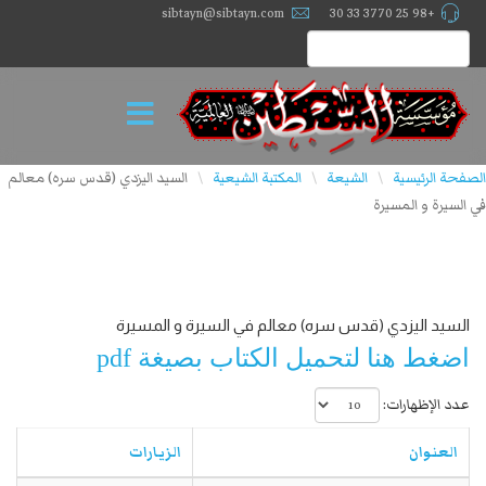
sibtayn@sibtayn.com
+98 25 3770 33 30
الصفحة الرئيسية
الشيعة
المكتبة الشيعية
السيد اليزدي (قدس سره) معالم
\
\
\
في السيرة و المسيرة
السيد اليزدي (قدس سره) معالم في السيرة و المسيرة
اضغط هنا لتحميل الكتاب بصيغة pdf
عدد الإظهارات:
العنوان
الزيارات