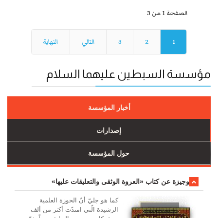
الصفحة 1 من 3
1
2
3
التالي
النهاية
مؤسسة السبطين عليهما السلام
أخبار المؤسسة
إصدارات
حول المؤسسة
وجیزة عن کتاب «العروة الوثقی والتعلیقات علیها»
کما هو جليّ أنّ الحوزة العلمیة
الرشیدة الّتي امتدّت أكثر من ألف