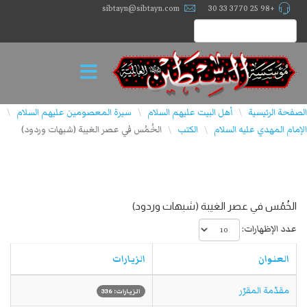
sibtayn@sibtayn.com
+98 25 3770 33 30
الصفحة الرئيسية
أهل البيت عليهم السلام
سيرة المعصومين عليهم السلام
\
\
\
الإمام المهدي علیه السلام
الكتب
الخُمُس في عصر الغيبة (شبهات وردود)
\
\
الخُمُس في عصر الغيبة (شبهات وردود)
عدد الإظهارات:
العنوان
الزيارات
مقدّمة المقرّر
الزيارات: 336