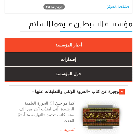
مقدّمة المركز
الزيارات: 341
مؤسسة السبطين عليهما السلام
أخبار المؤسسة
إصدارات
حول المؤسسة
وجیزة عن کتاب «العروة الوثقی والتعلیقات علیها»
کما هو جليّ أنّ الحوزة العلمیة
الرشیدة الّتي امتدّت أكثر من ألف
سنة، كانت تعتمد «النهاية» متناً، ثمّ
اتّخذت
المزيد...