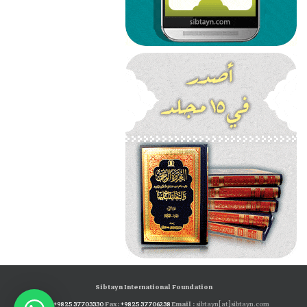
Sibtayn International Foundation
Tel:
+98 25 37703330
Fax:
+98 25 37706238
Email :
sibtayn[at]sibtayn.com