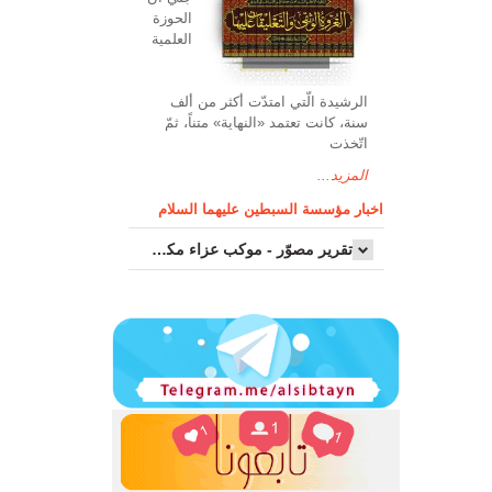
الحوزة
العلمیة
الرشیدة الّتي امتدّت أكثر من ألف
سنة، كانت تعتمد «النهاية» متناً، ثمّ
اتّخذت
المزيد...
اخبار مؤسسة السبطين عليهما السلام
تقرير مصوّر - موكب عزاء مکتب سماحة اية الله السيد مرتضى الموسوي الاصفهاني في يوم إستشهاد السيدة فاطم...