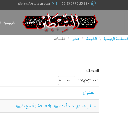
sibtayn@sibtayn.com
+98 25 3770 33 30
الرئيسية
ا
الصفحة الرئيسية
الشيعة
غدير
القصائد
\
\
\
القصائد
عدد الإظهارات:
العنوان
ما فی المنازلِ حاجةٌ نقضیها - إلّا السلامُ و أدمعٌ نذریها