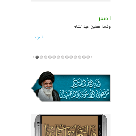
٢ صفر
١ صفر
السبايا عند يزيد شهادة زيد بن علي بن الحسين
وقعة صفين عيد الشام
عليهما السلام قتل صاحب الزنج واخماد انقلابه ...
المزید...