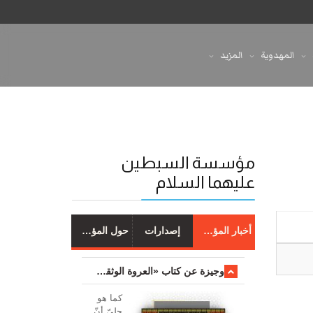
المهدوية
المزيد
مؤسسة السبطين
عليهما السلام
أخبار المؤسسة
إصدارات
حول المؤسسة
وجیزة عن کتاب «العروة الوثقی والتعلیقات علیها»
کما هو
جليّ أنّ