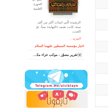
الحوزة
العلمیة
الرشیدة الّتي امتدّت أكثر من ألف
سنة، كانت تعتمد «النهاية» متناً، ثمّ
اتّخذت
المزيد...
اخبار مؤسسة السبطين عليهما السلام
تقرير مصوّر - موكب عزاء مکتب سماحة اية الله السيد مرتضى الموسوي الاصفهاني في يوم إستشهاد السيدة فاطم...