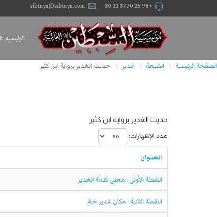
sibtayn@sibtayn.com
+98 25 3770 33 30
الرئيسية
ا
الصفحة الرئيسية
الشيعة
غدير
حديث الغدير برواية ابن كثير
\
\
\
حديث الغدير برواية ابن كثير
عدد الإظهارات:
العنوان
النقطة الاُولى : معنى كلمة الغدير
النقطة الثانية : مكان غدير خمّ