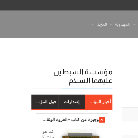
المهدوية
المزيد
مؤسسة السبطين
عليهما السلام
أخبار المؤسسة
إصدارات
حول المؤسسة
وجیزة عن کتاب «العروة الوثقی والتعلیقات علیها»
کما هو
جليّ أنّ