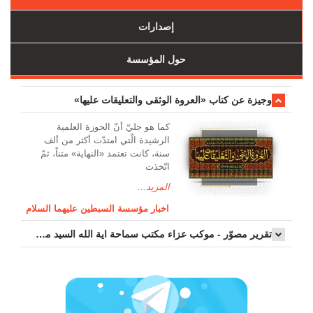
إصدارات
حول المؤسسة
وجیزة عن کتاب «العروة الوثقی والتعلیقات علیها»
کما هو جليّ أنّ الحوزة العلمیة
الرشیدة الّتي امتدّت أكثر من ألف
سنة، كانت تعتمد «النهاية» متناً، ثمّ
اتّخذت
المزيد...
اخبار مؤسسة السبطين عليهما السلام
تقرير مصوّر - موكب عزاء مکتب سماحة اية الله السيد مرتضى الموسوي الاصفهاني في يوم إستشهاد السيدة فاطم...