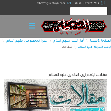
sibtayn@sibtayn.com
+98 25 3770 33 30
الصفحة الرئيسية
أهل البيت عليهم السلام
سيرة المعصومين عليهم السلام
\
\
\
الإمام السجاد عليه السلام
مــقالات
\
مقالات الإمام زين العابدين عليه السلام