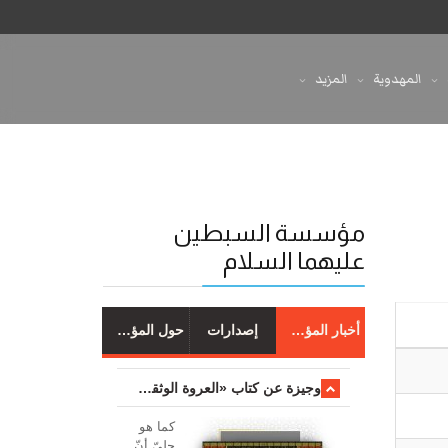
المهدوية
المزيد
مؤسسة السبطين
عليهما السلام
أخبار المؤسسة
إصدارات
حول المؤسسة
وجیزة عن کتاب «العروة الوثقی والتعلیقات علیها»
کما هو
جليّ أنّ