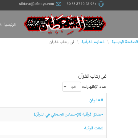
sibtayn@sibtayn.com
+98 25 3770 33 30
الرئيسية
ا
الصفحة الرئيسية
العلوم القرآنية
في رحاب القرآن
\
\
في رحاب القرآن
عدد الإظهارات:
العنوان
حقائق قرآنية (الإحساس الجمالي في القرآن)
لفتات قرآنية