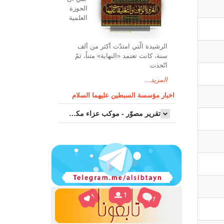
الحوزة
العلمیة
الرشیدة الّتي امتدّت أكثر من ألف
سنة، كانت تعتمد «النهاية» متناً، ثمّ
اتّخذت
المزيد...
اخبار مؤسسة السبطين عليهما السلام
تقرير مصوّر - موكب عزاء مکتب سماحة اية الله السيد مرتضى الموسوي الاصفهاني في يوم إستشهاد السيدة فاطم...