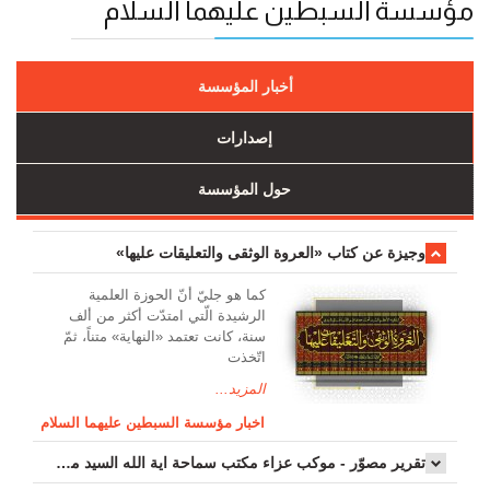
مؤسسة السبطين عليهما السلام
أخبار المؤسسة
إصدارات
حول المؤسسة
وجیزة عن کتاب «العروة الوثقی والتعلیقات علیها»
کما هو جليّ أنّ الحوزة العلمیة
الرشیدة الّتي امتدّت أكثر من ألف
سنة، كانت تعتمد «النهاية» متناً، ثمّ
اتّخذت
المزيد...
اخبار مؤسسة السبطين عليهما السلام
تقرير مصوّر - موكب عزاء مکتب سماحة اية الله السيد مرتضى الموسوي الاصفهاني في يوم إستشهاد السيدة فاطم...