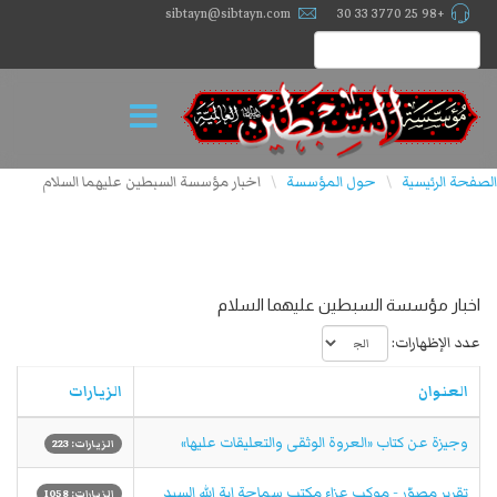
sibtayn@sibtayn.com
+98 25 3770 33 30
الصفحة الرئيسية
حول المؤسسة
اخبار مؤسسة السبطين عليهما السلام
\
\
اخبار مؤسسة السبطين عليهما السلام
عدد الإظهارات:
العنوان
الزيارات
وجیزة عن کتاب «العروة الوثقی والتعلیقات علیها»
الزيارات: 223
تقرير مصوّر - موكب عزاء مکتب سماحة اية الله السيد
الزيارات: 1058