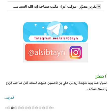
تقرير مصوّر - موكب عزاء مکتب سماحة اية الله السيد مرتضى الموسوي الاصفهاني في يوم إستشهاد السيدة فاطم...
٢ صفر
١ صفر
السبايا عند يزيد شهادة زيد بن علي بن الحسين عليهما السلام قتل صاحب الزنج
وقع
واخماد انقلابه ...
المزید...