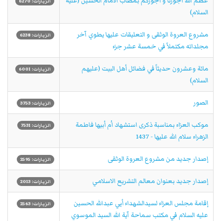
عظم الله اجورنا و اجوركم بمصاب الامام الحسين (عليه
الزيارات: 6270
السلام)
مشروع العروة الوثقى و التعليقات عليها يطوي آخر
الزيارات: 6238
مجلداته مکتملاً في خمسة عشر جزء
مائة وعشرون حديثاً في فضائل أهل البيت (عليهم
الزيارات: 6001
السلام)
الصور
الزيارات: 3753
موكب العزاء بمناسبة ذكرى استشهاد اُم أبيها فاطمة
الزيارات: 7531
الزهراء سلام الله عليها - 1437
إصدار جديد من مشروع العروة الوثقى
الزيارات: 2595
إصدار جديد بعنوان معالم التشريع الاسلامي
الزيارات: 2013
إقامة مجلس العزاء لسيدالشهداء أبي عبدالله الحسين
الزيارات: 2563
عليه السلام في مكتب سماحة آية الله السيد الموسوي