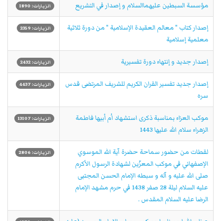
مؤسسة السبطين عليهماالسلام و إصدار في التشريع
الزيارات: 1890
إصدار كتاب " معالم العقيدة الإسلامية " من دورة ثلاثية
الزيارات: 2359
معلمية إسلامية
إصدار جديد و إنتهاء دورة تفسيرية
الزيارات: 2432
إصدار جديد تفسير القران الكريم للشريف المرتضى قدس
الزيارات: 4437
سره
موكب العزاء بمناسبة ذكرى استشهاد اُم أبيها فاطمة
الزيارات: 13107
الزهراء سلام الله عليها 1443
لقطات من حضور سماحة حضرة آية الله الموسوي
الزيارات: 2806
الإصفهاني في موكب المعزّين لشهادة الرسول الأكرم
صلى الله عليه و آله و سبطه الإمام الحسن المجتبى
عليه السلام ليلة 28 صفر 1438 في حرم مشهد الإمام
الرضا عليه السلام المقدس .