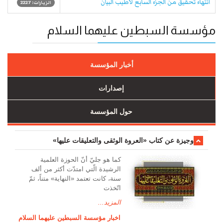
انتهاء تحقيق من الجزء السابع لأطيب البيان
الزيارات: 2227
مؤسسة السبطين عليهما السلام
أخبار المؤسسة
إصدارات
حول المؤسسة
وجیزة عن کتاب «العروة الوثقی والتعلیقات علیها»
کما هو جليّ أنّ الحوزة العلمیة
الرشیدة الّتي امتدّت أكثر من ألف
سنة، كانت تعتمد «النهاية» متناً، ثمّ
اتّخذت
المزيد...
اخبار مؤسسة السبطين عليهما السلام