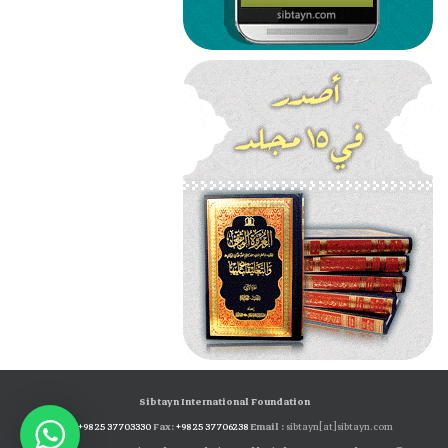
Sibtayn International Foundation
Tel:
+98 25 37703330
Fax:
+98 25 37706238
Email :
sibtayn[at]sibtayn.com