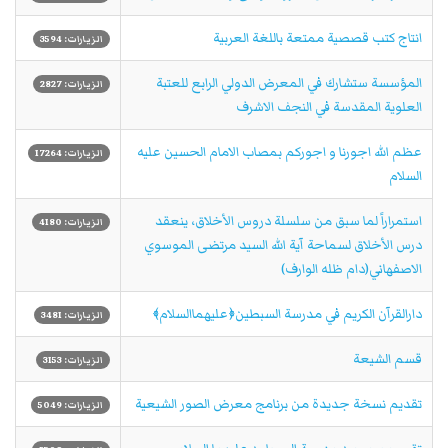
انتاج كتب قصصية ممتعة باللغة العربية
الزيارات: 3594
المؤسسة ستشارك في المعرض الدولي الرابع للعتبة
الزيارات: 2827
العلوية المقدسة في النجف الاشرف
عظم الله اجورنا و اجوركم بمصاب الامام الحسين عليه
الزيارات: 17264
السلام
استمراراً لما سبق من سلسلة دروس الأخلاق، ينعقد
الزيارات: 4180
درس الأخلاق لسماحة آية الله السيد مرتضی الموسوي
الاصفهاني(دام ظله الوارف)
دارالقرآن الکريم في مدرسة السبطين﴿عليهماالسلام﴾
الزيارات: 3481
قسم الشيعة
الزيارات: 3153
تقديم نسخة جديدة من برنامج معرض الصور الشيعية
الزيارات: 5049