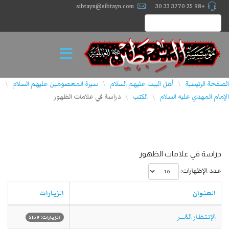
sibtayn@sibtayn.com
+98 25 3770 33 30
الصفحة الرئيسية
أهل البيت عليهم السلام
سيرة المعصومين عليهم السلام
\
\
\
الإمام المهدي علیه السلام
الكتب
دراسة في علامات الظهور
\
\
دراسة في علامات الظهور
عدد الإظهارات:
العنوان
الزيارات
الإنـتـظـار المّــــر
الزيارات: 5159