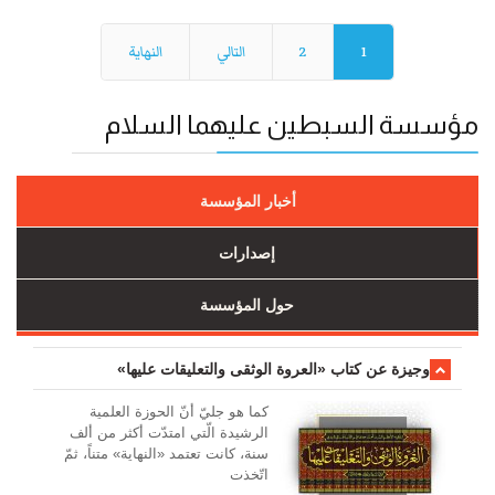
1
2
التالي
النهاية
مؤسسة السبطين عليهما السلام
أخبار المؤسسة
إصدارات
حول المؤسسة
وجیزة عن کتاب «العروة الوثقی والتعلیقات علیها»
کما هو جليّ أنّ الحوزة العلمیة
الرشیدة الّتي امتدّت أكثر من ألف
سنة، كانت تعتمد «النهاية» متناً، ثمّ
اتّخذت