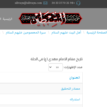
sibtayn@sibtayn.com
+98 25 3770 33 30
الرئيسية
ا
الصفحة الرئيسية
أهل البيت عليهم السلام
سيرة المعصومين عليهم السلام
ا
\
\
\
تاريخ مقام الامام مهدي (ع) في الحلة
عدد الإظهارات:
العنوان
مصادر التحقيق
استدراك