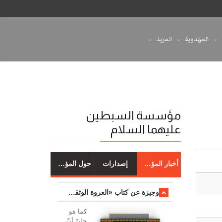
المهدوية
المزيد
مؤسسة السبطين
عليهما السلام
أخبار المؤسسة
إصدارات
حول المؤسسة
وجیزة عن کتاب «العروة الوثقی والتعلیقات علیها»
کما هو
جليّ أنّ