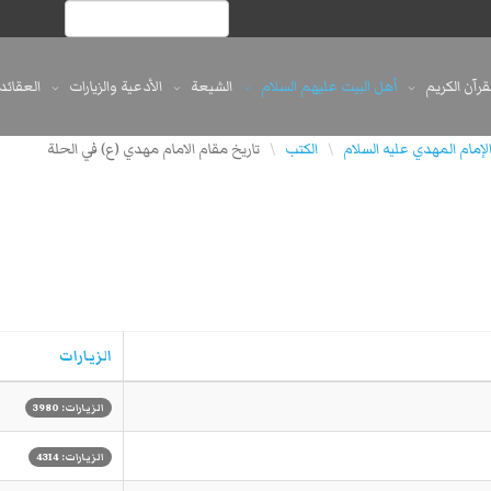
لقرآن الكريم
أهل البيت عليهم السلام
الشيعة
الأدعية والزيارات
العقائد
لإمام المهدي علیه السلام
الكتب
تاريخ مقام الامام مهدي (ع) في الحلة
\
\
الزيارات
الزيارات: 3980
الزيارات: 4314