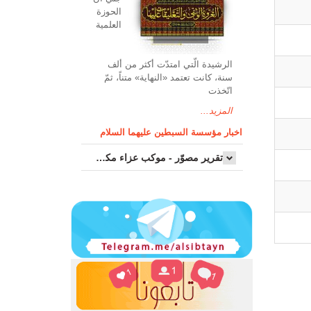
الحوزة
العلمیة
الرشیدة الّتي امتدّت أكثر من ألف
سنة، كانت تعتمد «النهاية» متناً، ثمّ
اتّخذت
المزيد...
اخبار مؤسسة السبطين عليهما السلام
تقرير مصوّر - موكب عزاء مکتب سماحة اية الله السيد مرتضى الموسوي الاصفهاني في يوم إستشهاد السيدة فاطم...