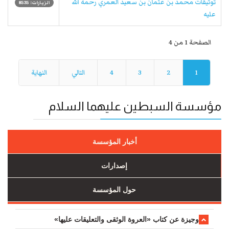
توثيقات محمد بن عثمان بن سعيد العمري رحمة الله
الزيارات: 8535
عليه
الصفحة 1 من 4
1
2
3
4
التالي
النهاية
مؤسسة السبطين عليهما السلام
أخبار المؤسسة
إصدارات
حول المؤسسة
وجیزة عن کتاب «العروة الوثقی والتعلیقات علیها»