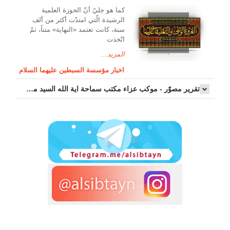
کما هو جليّ أنّ الحوزة العلمیة
الرشیدة الّتي امتدّت أكثر من ألف
سنة، كانت تعتمد «النهاية» متناً، ثمّ
اتّخذت
المزيد...
اخبار مؤسسة السبطين عليهما السلام
تقرير مصوّر - موكب عزاء مکتب سماحة اية الله السيد مرتضى الموسوي الاصفهاني في يوم إستشهاد السيدة فاطم...