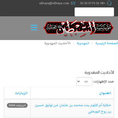
sibtayn@sibtayn.com
+98 25 3770 33 30
الصفحة الرئيسية
المهدوية
الأحاديث المهدوية
\
\
الأحاديث المهدوية
عدد الإظهارات:
العنوان
الزيارات
حكاية أم كلثوم بنت محمد بن عثمان عن توثيق حسين
الزيارات: 7474
بن روح النوبختي