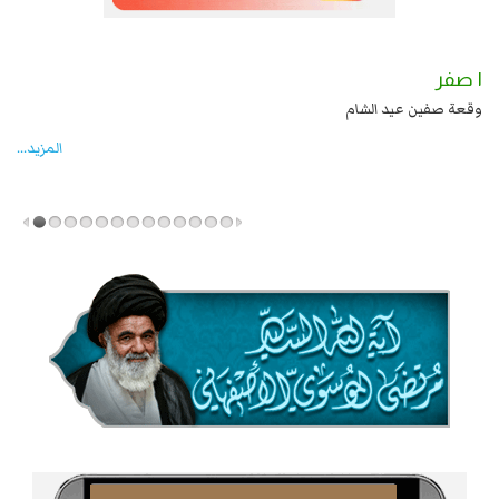
١ صفر
زيد بن علي بن الحسين عليهما السلام قتل صاحب الزنج
وقعة صفين عيد الشام
المزید...