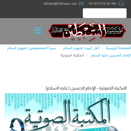
sibtayn@sibtayn.com
+98 25 3770 33 30
الصفحة الرئيسية
أهل البيت عليهم السلام
سيرة المعصومين عليهم السلام
\
\
\
الإمام الحسين عليه السلام
المكتبة الصوتية
\
المکبتة الصوتیة - الإمام الحسين (علیه السلام)