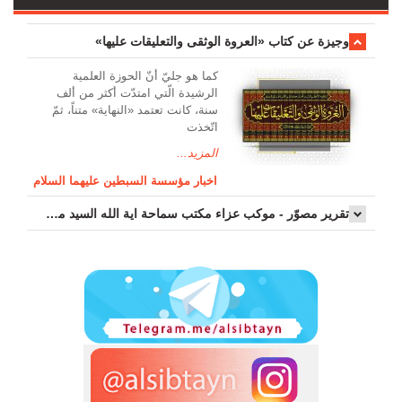
وجیزة عن کتاب «العروة الوثقی والتعلیقات علیها»
کما هو جليّ أنّ الحوزة العلمیة
الرشیدة الّتي امتدّت أكثر من ألف
سنة، كانت تعتمد «النهاية» متناً، ثمّ
اتّخذت
المزيد...
اخبار مؤسسة السبطين عليهما السلام
تقرير مصوّر - موكب عزاء مکتب سماحة اية الله السيد مرتضى الموسوي الاصفهاني في يوم إستشهاد السيدة فاطم...