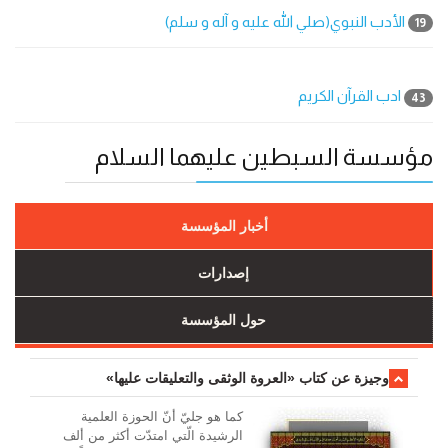
الأدب النبوي(صلي الله عليه و آله و سلم)
19
ادب القرآن الكريم
43
مؤسسة السبطين عليهما السلام
أخبار المؤسسة
إصدارات
حول المؤسسة
وجیزة عن کتاب «العروة الوثقی والتعلیقات علیها»
کما هو جليّ أنّ الحوزة العلمیة
الرشیدة الّتي امتدّت أكثر من ألف