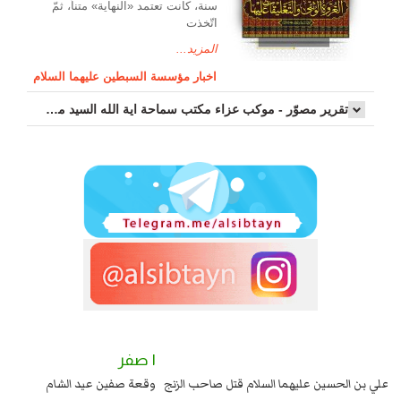
سنة، كانت تعتمد «النهاية» متناً، ثمّ
اتّخذت
المزيد...
اخبار مؤسسة السبطين عليهما السلام
تقرير مصوّر - موكب عزاء مکتب سماحة اية الله السيد مرتضى الموسوي الاصفهاني في يوم إستشهاد السيدة فاطم...
٢ صفر
١ صفر
السبايا عند يزيد شهادة زيد بن علي بن الحسين عليهما السلام قتل صاحب الزنج
وقع