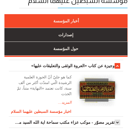
مؤسسة السبطين عليهما السلام
أخبار المؤسسة
إصدارات
حول المؤسسة
وجیزة عن کتاب «العروة الوثقی والتعلیقات علیها»
کما هو جليّ أنّ الحوزة العلمیة
الرشیدة الّتي امتدّت أكثر من ألف
سنة، كانت تعتمد «النهاية» متناً، ثمّ
اتّخذت
المزيد...
اخبار مؤسسة السبطين عليهما السلام
تقرير مصوّر - موكب عزاء مکتب سماحة اية الله السيد مرتضى الموسوي الاصفهاني في يوم إستشهاد السيدة فاطم...