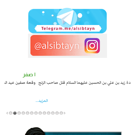
٢ صفر
١ صفر
السبايا عند يزيد شهادة زيد بن علي بن الحسين عليهما السلام قتل صاحب الزنج
وقع
واخماد انقلابه ...
المزید...