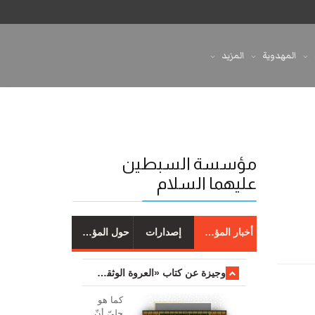
المهدوية
المزيد
مؤسسة السبطين
عليهما السلام
أخبار المؤسسة
إصدارات
حول المؤسسة
وجیزة عن کتاب «العروة الوثقی والتعلیقات علیها»
کما هو
جليّ أنّ