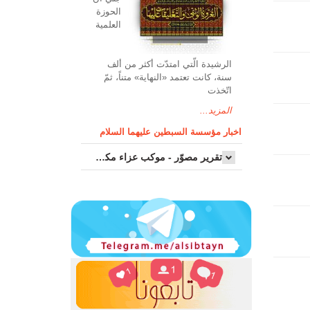
الحوزة
العلمیة
الرشیدة الّتي امتدّت أكثر من ألف
سنة، كانت تعتمد «النهاية» متناً، ثمّ
اتّخذت
المزيد...
اخبار مؤسسة السبطين عليهما السلام
تقرير مصوّر - موكب عزاء مکتب سماحة اية الله السيد مرتضى الموسوي الاصفهاني في يوم إستشهاد السيدة فاطم...