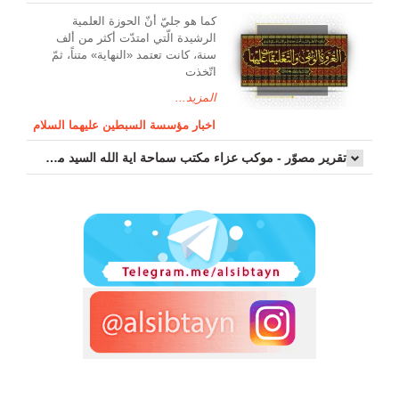
کما هو جليّ أنّ الحوزة العلمیة
الرشیدة الّتي امتدّت أكثر من ألف
سنة، كانت تعتمد «النهاية» متناً، ثمّ
اتّخذت
المزيد...
اخبار مؤسسة السبطين عليهما السلام
تقرير مصوّر - موكب عزاء مکتب سماحة اية الله السيد مرتضى الموسوي الاصفهاني في يوم إستشهاد السيدة فاطم...