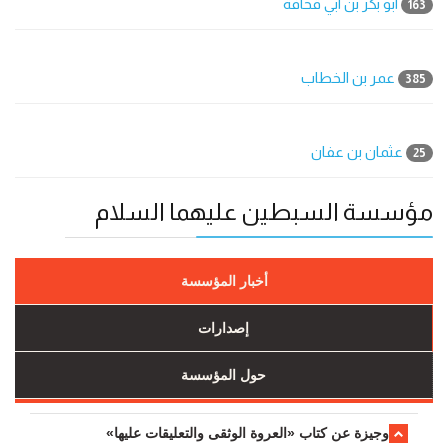
ابو بكر بن ابي قحافة
163
عمر بن الخطاب
385
عثمان بن عفان
25
مؤسسة السبطين عليهما السلام
أخبار المؤسسة
إصدارات
حول المؤسسة
وجیزة عن کتاب «العروة الوثقی والتعلیقات علیها»