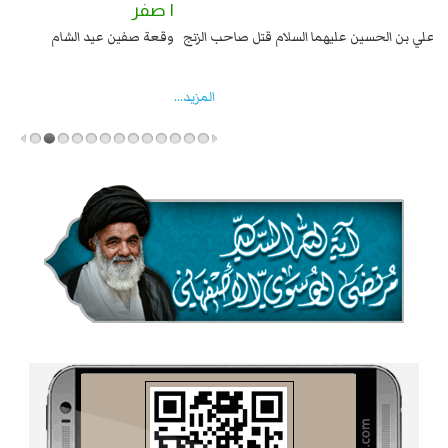
٢ صفر
١ صفر
السبايا عند يزيد شهادة زيد بن علي بن الحسين عليهما السلام قتل صاحب الزنج
وقع
واخماد انقلابه ...
المزید...