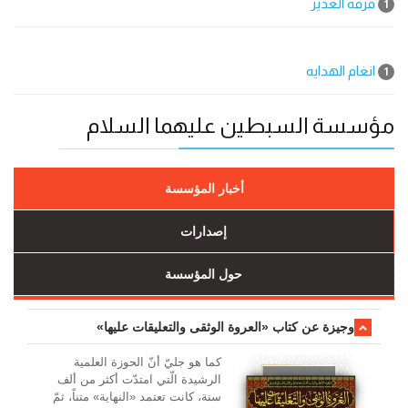
فرقة الغدير
1
انغام الهدایه
1
مؤسسة السبطين عليهما السلام
أخبار المؤسسة
إصدارات
حول المؤسسة
وجیزة عن کتاب «العروة الوثقی والتعلیقات علیها»
کما هو جليّ أنّ الحوزة العلمیة
الرشیدة الّتي امتدّت أكثر من ألف
سنة، كانت تعتمد «النهاية» متناً، ثمّ