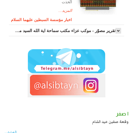
اتّخذت
المزيد...
اخبار مؤسسة السبطين عليهما السلام
تقرير مصوّر - موكب عزاء مکتب سماحة اية الله السيد مرتضى الموسوي الاصفهاني في يوم إستشهاد السيدة فاطم...
١ صفر
لي بن الحسين عليهما السلام قتل صاحب الزنج
وقعة صفين عيد الشام