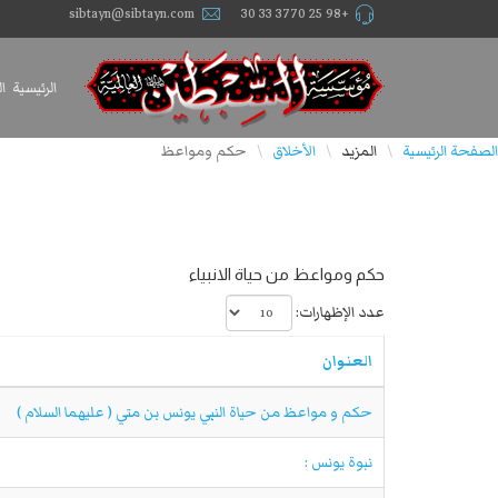
sibtayn@sibtayn.com
+98 25 3770 33 30
الرئيسية
ا
الصفحة الرئيسية
المزيد
الأخلاق
حكم ومواعظ
\
\
\
حكم ومواعظ من حياة الانبياء
عدد الإظهارات:
العنوان
حكم و مواعظ من حياة النبي يونس بن متي ( عليهما السلام )
نبوة يونس :