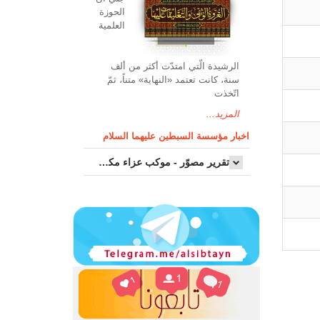
الحوزة
العلمیة
الرشیدة الّتي امتدّت أكثر من ألف
سنة، كانت تعتمد «النهاية» متناً، ثمّ
اتّخذت
المزيد...
اخبار مؤسسة السبطين عليهما السلام
تقرير مصوّر - موكب عزاء مکتب سماحة اية الله السيد مرتضى الموسوي الاصفهاني في يوم إستشهاد السيدة فاطم...