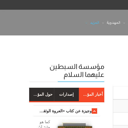
المهدوية
المزيد
مؤسسة السبطين
عليهما السلام
أخبار المؤسسة
إصدارات
حول المؤسسة
وجیزة عن کتاب «العروة الوثقی والتعلیقات علیها»
کما هو
جليّ أنّ