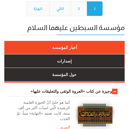
1
2
التالي
النهاية
مؤسسة السبطين عليهما السلام
أخبار المؤسسة
إصدارات
حول المؤسسة
وجیزة عن کتاب «العروة الوثقی والتعلیقات علیها»
کما هو جليّ أنّ الحوزة العلمیة
الرشیدة الّتي امتدّت أكثر من ألف
سنة، كانت تعتمد «النهاية» متناً، ثمّ
اتّخذت
المزيد...