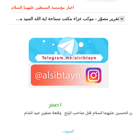
اخبار مؤسسة السبطين عليهما السلام
تقرير مصوّر - موكب عزاء مکتب سماحة اية الله السيد مرتضى الموسوي الاصفهاني في يوم إستشهاد السيدة فاطم...
٢ صفر
١ صفر
السبايا عند يزيد شهادة زيد بن علي بن الحسين عليهما السلام قتل صاحب الزنج
وقع
واخماد انقلابه ...
المزید...