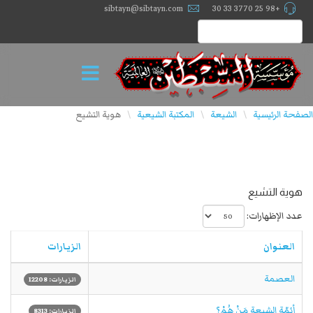
sibtayn@sibtayn.com
+98 25 3770 33 30
الصفحة الرئيسية
الشيعة
المكتبة الشيعية
هویة التشیع
\
\
\
هوية التشيع
عدد الإظهارات:
العنوان
الزيارات
العصمة
الزيارات: 12208
أئمّة الشيعة مَنْ هُمْ؟
الزيارات: 8313