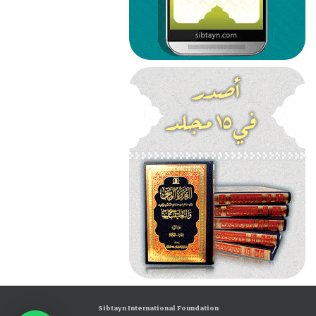
Sibtayn International Foundation