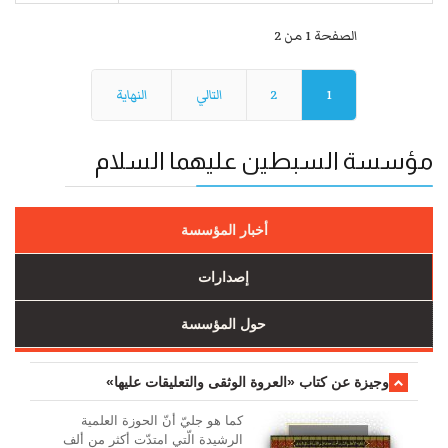
الصفحة 1 من 2
1
2
التالي
النهاية
مؤسسة السبطين عليهما السلام
أخبار المؤسسة
إصدارات
حول المؤسسة
وجیزة عن کتاب «العروة الوثقی والتعلیقات علیها»
کما هو جليّ أنّ الحوزة العلمیة
الرشیدة الّتي امتدّت أكثر من ألف