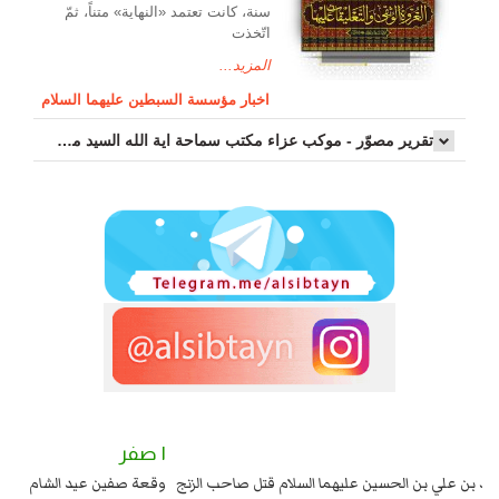
سنة، كانت تعتمد «النهاية» متناً، ثمّ
اتّخذت
المزيد...
اخبار مؤسسة السبطين عليهما السلام
تقرير مصوّر - موكب عزاء مکتب سماحة اية الله السيد مرتضى الموسوي الاصفهاني في يوم إستشهاد السيدة فاطم...
٢ صفر
١ صفر
السبايا عند يزيد شهادة زيد بن علي بن الحسين عليهما السلام قتل صاحب الزنج
وقع