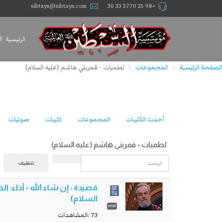
sibtayn@sibtayn.com
+98 25 3770 33 30
الرئيسية
ا
الصفحة الرئيسية
المجموعات
لطميات - قمربني هاشم (علیه السلام)
\
\
أحدث الكليبات
المجموعات
كليبات
صوتيات
لطميات - قمربني هاشم (علیه السلام)
البحث
تنظيف
قصيدة : إن شاء الله - أداء
السلام)
19:20
73 :المشاهدات