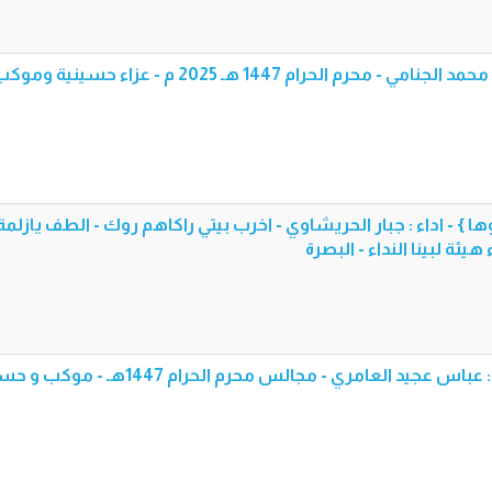
قصيدة [ يم الرمح انام ] - اداء | محمد الجنامي - محرم الحرام 1447 هـ 2025 م - عزاء حسي
} - اداء : جبار الحريشاوي - اخرب بيتي راكاهم روك - الطف يازلمة
قصيده: فارس هاشمي - أداء: عباس عجيد العامري - مجالس محرم الحرام 1447