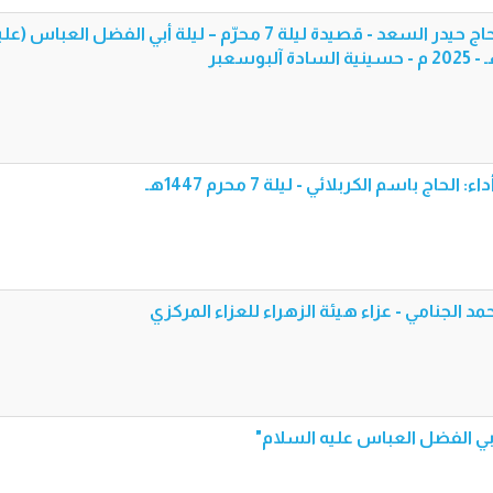
الحك يعباس - أداء: الرادود الحاج حيدر السعد - قصيدة ليلة 7 محرّم – ليلة أبي الفضل العباس (
حاج باسم الكربلائي - ليلة 7 محرم 1447هـ
حمد الجنامي - عزاء هيئة الزهراء للعزاء المركزي
بي الفضل العباس عليه السلام"