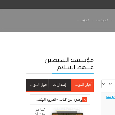
المهدوية
المزيد
مؤسسة السبطين
عليهما السلام
أخبار المؤسسة
إصدارات
حول المؤسسة
ليها
وجیزة عن کتاب «العروة الوثقی والتعلیقات علیها»
کما هو
جليّ أنّ