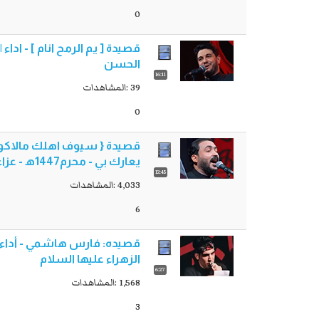
0
الحسن
16:11
39 :المشاهدات
0
قصيدة { سيوف اهلك مالاكوها 
يعارك بي - محرم1447ه‍ - عزاء هيئة لبينا النداء - البصرة
12:45
4,033 :المشاهدات
6
الزهراء عليها السلام
6:27
1,568 :المشاهدات
3