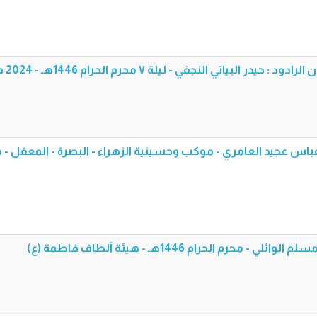
ر البياتي النجفي - ليلة ٧ محرم الحرام 1446هـ - 2024 م
عباس عجيد العامري - موكب وحسينية الزهراء - البصرة - المعقل - 
محرم الحرام 1446هـ - هيئة آلطاف فاطمة (ع)