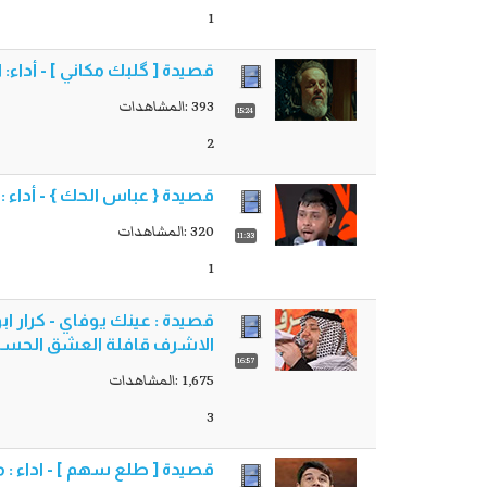
1
قصيدة [ گلبك مكاني ] - أداء: الحا
393 :المشاهدات
15:24
2
قصيدة { عباس الحك } - أداء : س
320 :المشاهدات
11:33
1
الاشرف قافلة العشق الحسي
16:57
1,675 :المشاهدات
3
قصيدة [ طلع سهم ] - اداء : محمد الجنامي - ليالي