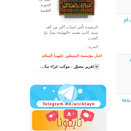
الحوزة
العلمیة
نية وموكب أم
الرشیدة الّتي امتدّت أكثر من ألف
سنة، كانت تعتمد «النهاية» متناً، ثمّ
اتّخذت
المزيد...
اخبار مؤسسة السبطين عليهما السلام
تقرير مصوّر - موكب عزاء مکتب سماحة اية الله السيد مرتضى الموسوي الاصفهاني في يوم إستشهاد السيدة فاطم...
هـ - موكب و حسينيه