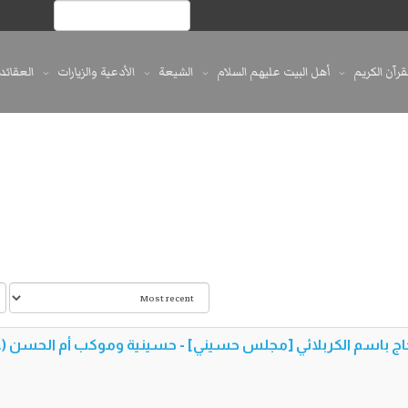
لقرآن الكريم
أهل البيت عليهم السلام
الشيعة
الأدعية والزيارات
العقائد
: الحاج باسم الكربلائي [مجلس حسيني] - حسينية وموكب أم الحسن (ع