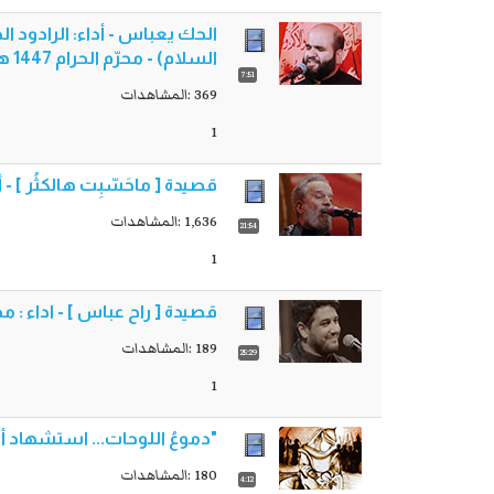
السلام) - محرّم الحرام 1447 هـ - 2025 م - حسينية السادة آلبوسعبر
7:51
369 :المشاهدات
1
قصيدة [ ماحَسّبِت هالكثُر ] - أداء: ال
1,636 :المشاهدات
21:54
1
قصيدة [ راح عباس ] - اداء : م
189 :المشاهدات
25:29
1
"دموعُ اللوحات... استشهاد أ
180 :المشاهدات
4:12