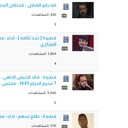
لله يابو الفضل - قحطان البديري - م
425 :المشاهدات
6:58
3
المركزي
19:38
1,869 :المشاهدات
4
قصيدة : قائد الجيش الالهي - أد
7 محرم الحرام 1445 - مجلس عزاء حسينية ام الحسن
16:01
3,340 :المشاهدات
5
قصيدة : طلع سهم - اداء : محمد الج
375 :المشاهدات
7:07