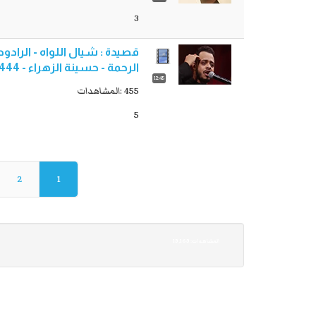
3
قصيدة : شيال اللواه - الرادود
الرحمة - حسينة الزهراء - 1444
12:45
455 :المشاهدات
5
2
1
13,163 :المشاهدات