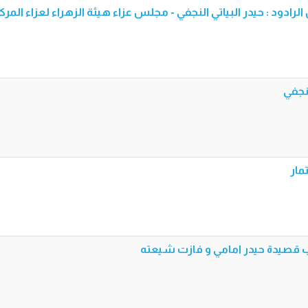
ن الرادود : حيدر البياتي النجفي - مجلس عزاء هيئة الزهراء لعزاء المر
لنجفي
مار
ب قصيدة حيدر امامي و فازت شيعته