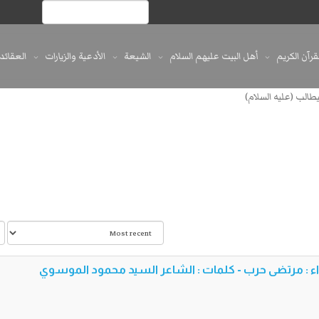
لقرآن الكريم
أهل البيت عليهم السلام
الشيعة
الأدعية والزيارات
العقائد
يطالب (عليه السلام)
داء : مرتضى حرب - كلمات : الشاعر السيد محمود الموسوي