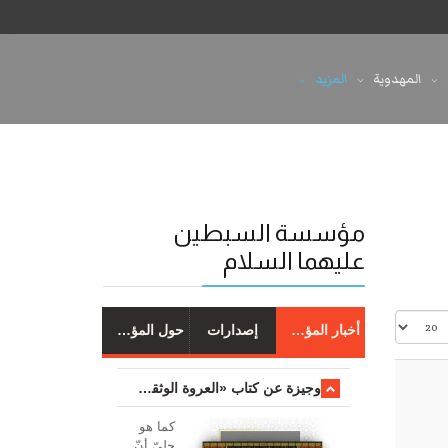
المهدوية
المزيد
مؤسسة السبطين
عليهما السلام
أخبار المؤسسة
إصدارات
حول المؤسسة
وجیزة عن کتاب «العروة الوثقی والتعلیقات علیها»
کما هو
جليّ أنّ