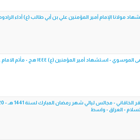
د مولانا الإمام أمير المؤمنين علي بن أبي طالب (ع) أداء الرادود
صلاة الوحشة - السيد مصطفى الموسوي - استشهاد أمير المؤمنين (ع) ١٤٤٤ هج - 
السلام - العراق - واسط