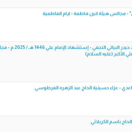
" - مجالس هيئة انين فاطمة - ايام الفاطمية
قصيدة علامات رحيله - الرادود حيدر البياتي النجفي - إستشهاد ال
لي الأكبر (عليه السلام)
الساعدي - عزاء حسينية الحاج عبد الزهره الفرطوسي
الحاج باسم الكربلائي