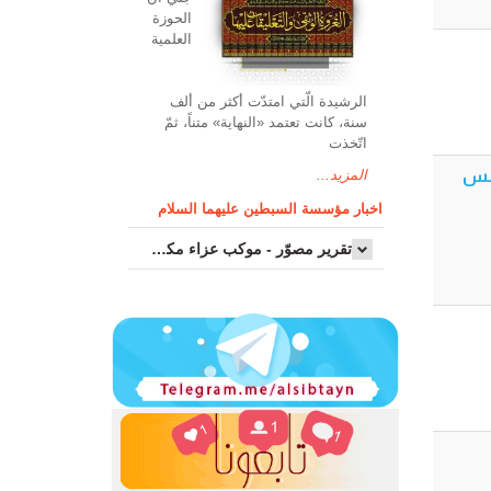
الحوزة
العلمیة
الرشیدة الّتي امتدّت أكثر من ألف
سنة، كانت تعتمد «النهاية» متناً، ثمّ
اتّخذت
إمام علي 1446 هـ / 2025 م - مجلس
المزيد...
اخبار مؤسسة السبطين عليهما السلام
تقرير مصوّر - موكب عزاء مکتب سماحة اية الله السيد مرتضى الموسوي الاصفهاني في يوم إستشهاد السيدة فاطم...