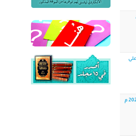
مأتم الامام علي
وداعا علي - أداء: الملا محمد باقر الخاقاني - مجالس ليالي شهر رمضان المبارك لسنة 1441 هـ - 2020 م