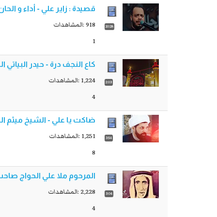
قصيدة : زاير علي - أداء و الحا
918 :المشاهدات
20:28
1
كاع النجف درة - حيدر البياتي ا
1,224 :المشاهدات
2:03
4
ضاكت يا علي - الشيخ ميثم الت
1,251 :المشاهدات
3:54
8
المرحوم ملا علي الحواج صاح
2,228 :المشاهدات
3:04
4