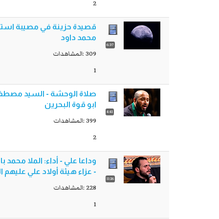
2
قصيدة حزينة في مصيبة استشها
محمد داود
6:37
309 :المشاهدات
1
ابو قوة البحرين
4:41
399 :المشاهدات
2
- عزاء هيئة أولاد علي عليهم 
11:26
228 :المشاهدات
1