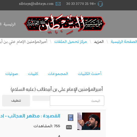
sibtayn@sibtayn.com
+98 25 3770 33 30
الرئيسية
ا
الصفحة الرئيسية
المزيد
مركز تحميل الملفات
أميرالمؤمنين الإمام علي بن أب
\
\
\
أحدث الكليبات
المجموعات
كليبات
صوتيات
أميرالمؤمنين الإمام علي بن أبيطالب (عليه السلام)
البحث
تنظيف
القصيدة : مظهر العجائب - ا
755 :المشاهدات
12:14
4