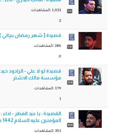
1,021 :المشاهدات
9:41
2
قصيدة [ شهر رمضان بچاني ] - 
286 :المشاهدات
9:30
0
مؤسسة مالك الاشتر
19:32
179 :المشاهدات
1
القصيدة : يا عيد الفطر - اداء 
المؤمنين عليه السلام 1442 هجري
18:00
351 :المشاهدات