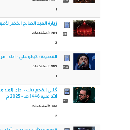
14:27
1
زيارة العبد الصالح الخضر لأم
284 :المشاهدات
1:22
3
القصيدة : كولو علي - اداء : مرت
389 :المشاهدات
15:47
1
گلبي انفجع بيك - أداء: الملا
الله عليه 1446 هـ - 2025 م
11:22
303 :المشاهدات
2
قصيده : شاب حيدري - أداء : 