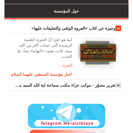
حول المؤسسة
وجیزة عن کتاب «العروة الوثقی والتعلیقات علیها»
کما هو جليّ أنّ الحوزة العلمیة
الرشیدة الّتي امتدّت أكثر من ألف
سنة، كانت تعتمد «النهاية» متناً، ثمّ
اتّخذت
المزيد...
اخبار مؤسسة السبطين عليهما السلام
تقرير مصوّر - موكب عزاء مکتب سماحة اية الله السيد مرتضى الموسوي الاصفهاني في يوم إستشهاد السيدة فاطم...