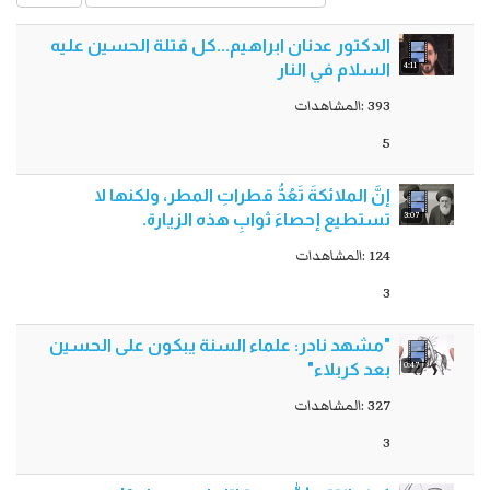
الدكتور عدنان ابراهيم...كل قتلة الحسين عليه
4:11
السلام في النار
393 :المشاهدات
5
إنَّ الملائكةَ تَعُدُّ قطراتِ المطر، ولكنها لا
3:07
تستطيع إحصاءَ ثوابِ هذه الزيارة.
124 :المشاهدات
3
"مشهد نادر: علماء السنة يبكون على الحسين
0:47
بعد كربلاء"
327 :المشاهدات
3