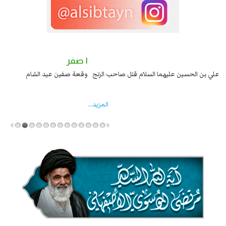
٢ صفر
١ صفر
السبايا عند يزيد شهادة زيد بن علي بن الحسين عليهما السلام قتل صاحب الزنج
وقع
واخماد انقلابه ...
المزید...