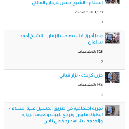
5:11
السلام - الشيخ حسن فرحان المالكي
1,173 :المشاهدات
3
ماذا أحرق قلب صاحب الزمان - الشيخ أحمد
2:00
سلمان
528 :المشاهدات
3
حزن كربلاء - نزار قباني
1:29
956 :المشاهدات
4
تجربه اجتماعية في طريق الحسين عليه السلام -
3:15
انطيك مليون وترجع للبيت وتعوف الزياره
والخدمه - شاهد رد فعل ناس