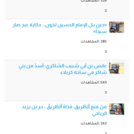
226 :المشاهدات
2
«حين بكى الإمام الحسين لجَون… حكاية عبدٍ صار
3:25
سيداً»
285 :المشاهدات
2
عابس بن أبي شبيب الشاكري؛ أسدٌ من بني
2:35
شاكر في ساحة كربلاء
543 :المشاهدات
3
مَنْ مَنَعَ ٱلطَّرِيقَ، فَدَاهُ ٱلطَّرِيقُ - حر بن يزيد
0:53
الرياحي
262 :المشاهدات
1