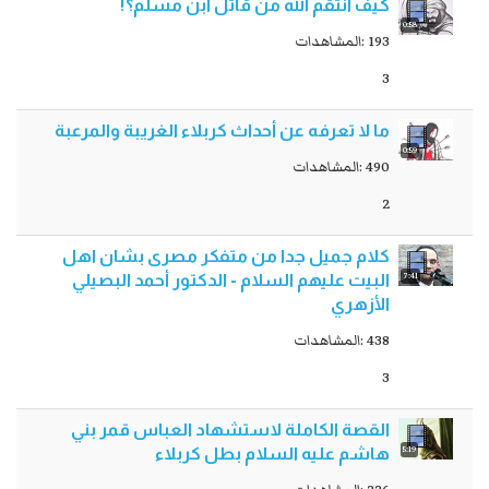
كيف انتقم الله من قاتل ابن مسلم؟!
0:58
193 :المشاهدات
3
ما لا تعرفه عن أحداث كربلاء الغريبة والمرعبة
0:59
490 :المشاهدات
2
کلام جمیل جدا من متفکر مصری بشان اهل
7:41
البیت علیهم السلام - الدكتور أحمد البصيلي
الأزهري
438 :المشاهدات
3
القصة الكاملة لاستشهاد العباس قمر بني
5:19
هاشم عليه السلام بطل كربلاء