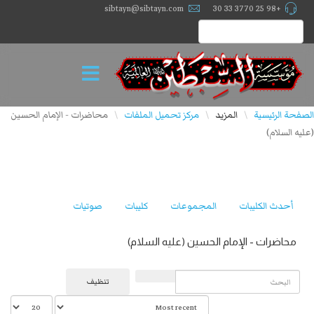
sibtayn@sibtayn.com
+98 25 3770 33 30
الصفحة الرئيسية
المزيد
مركز تحميل الملفات
محاضرات - الإمام الحسين
\
\
\
(عليه السلام)
أحدث الكليبات
المجموعات
كليبات
صوتيات
محاضرات - الإمام الحسين (عليه السلام)
البحث
تنظيف