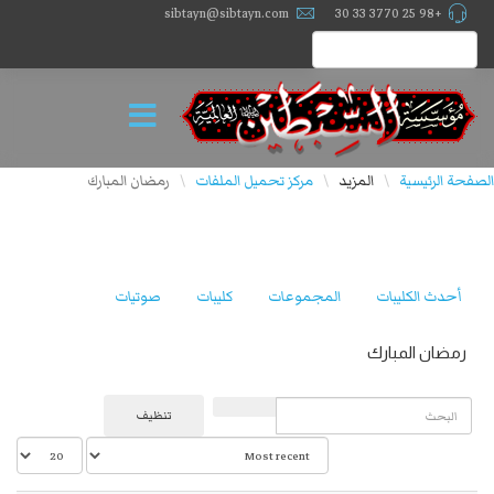
sibtayn@sibtayn.com
+98 25 3770 33 30
الصفحة الرئيسية
المزيد
مركز تحميل الملفات
رمضان المبارك
\
\
\
أحدث الكليبات
المجموعات
كليبات
صوتيات
رمضان المبارك
البحث
تنظيف