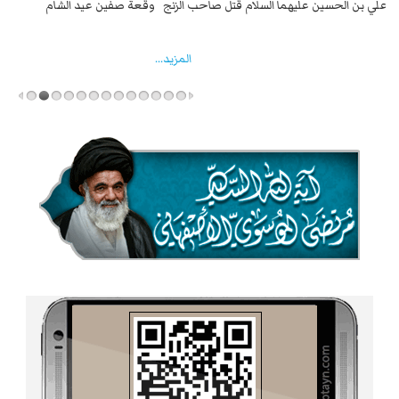
السبايا عند يزيد شهادة زيد بن علي بن الحسين عليهما السلام قتل صاحب الزنج
وقع
واخماد انقلابه ...
المزید...