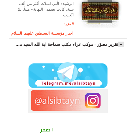
الرشیدة الّتي امتدّت أكثر من ألف
سنة، كانت تعتمد «النهاية» متناً، ثمّ
اتّخذت
المزيد...
اخبار مؤسسة السبطين عليهما السلام
تقرير مصوّر - موكب عزاء مکتب سماحة اية الله السيد مرتضى الموسوي الاصفهاني في يوم إستشهاد السيدة فاطم...
٢ صفر
١ صفر