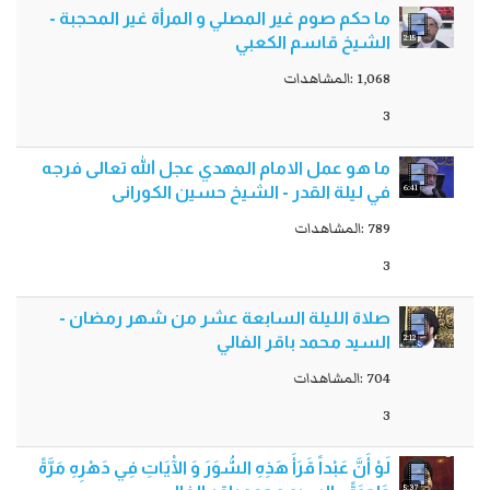
ما حکم صوم غیر المصلي و المرأة غير المحجبة -
2:15
الشيخ قاسم الكعبي
1,068 :المشاهدات
3
ما هو عمل الامام المهدي عجل الله تعالى فرجه
6:41
في ليلة القدر - الشیخ حسین الكورانی
789 :المشاهدات
3
صلاة الليلة السابعة عشر من شهر رمضان -
2:12
السيد محمد باقر الفالي
704 :المشاهدات
3
لَوْ أَنَّ عَبْداً قَرَأَ هَذِهِ السُّوَرَ وَ الْآيَاتِ فِي دَهْرِهِ مَرَّةً
5:37