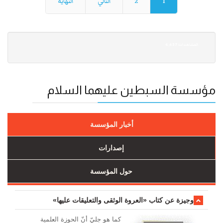
1
2
التالي
النهاية
6,627 :المشاهدات
مؤسسة السبطين عليهما السلام
أخبار المؤسسة
إصدارات
حول المؤسسة
وجیزة عن کتاب «العروة الوثقی والتعلیقات علیها»
کما هو جليّ أنّ الحوزة العلمیة