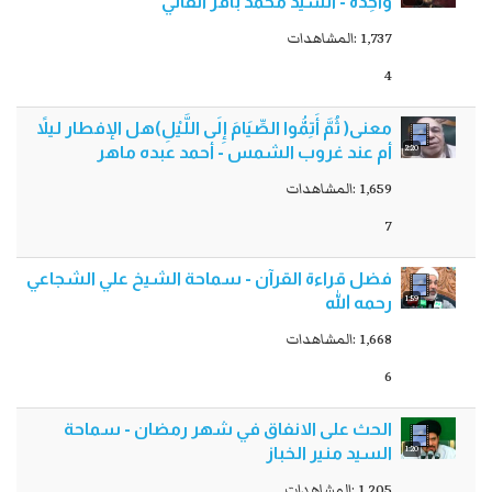
وَاحِدَةً - السيد محمد باقر الفالي
1,737 :المشاهدات
4
معنى( ثُمَّ أَتِمُّوا الصِّيَامَ إِلَى اللَّيْلِ)هل الإفطار ليلاً
2:20
أم عند غروب الشمس - أحمد عبده ماهر
1,659 :المشاهدات
7
فضل قراءة القرآن - سماحة الشيخ علي الشجاعي
1:59
رحمه الله
1,668 :المشاهدات
6
الحث على الانفاق في شهر رمضان - سماحة
1:20
السيد منير الخباز
1,205 :المشاهدات