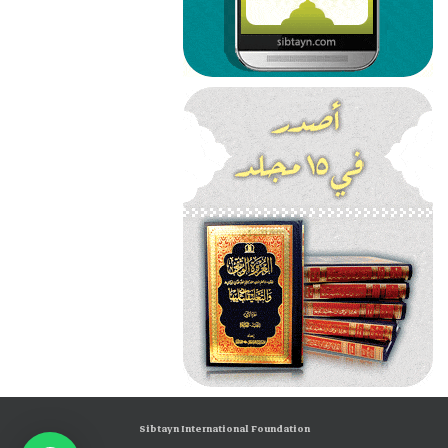
Sibtayn International Foundation