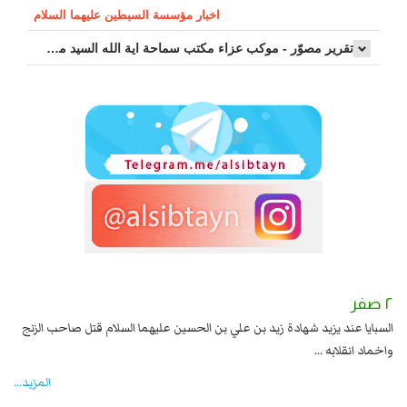
اخبار مؤسسة السبطين عليهما السلام
تقرير مصوّر - موكب عزاء مکتب سماحة اية الله السيد مرتضى الموسوي الاصفهاني في يوم إستشهاد السيدة فاطم...
٢ صفر
١ صفر
السبايا عند يزيد شهادة زيد بن علي بن الحسين عليهما السلام قتل صاحب الزنج
وقع
واخماد انقلابه ...
المزید...