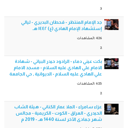
3
جد الإمام المنتظر - قحطان البديري - ليالي
16:28
إستشهاد الإمام الهادي (ع) ١٤٤٢ هـ
426 :المشاهدات
2
بكت عيني دماء - الرادود حيدر البياتي - شهادة
22:07
الامام علي الهادي عليه السلام - مسجد الامام
علي الهادي عليه السلام - الديوانية , حي الجامعة
625 :المشاهدات
2
عزاء سامراء - الملا عمار الكناني - هيئة الشاب
13:30
الحيدري - العراق - الكوت - الكريمية - مجالس
شهر جمادى اﻵخر لسنة 1440 هـ - 2019 م