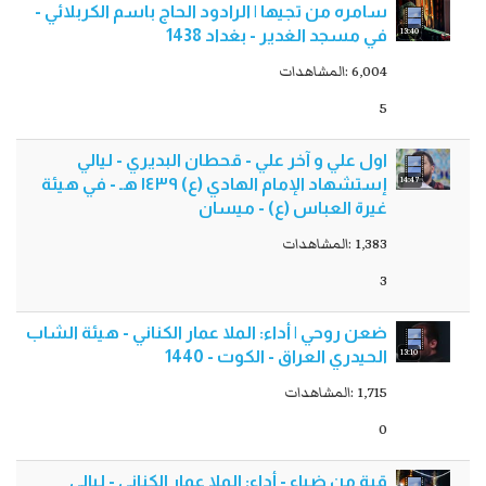
سامره من تجيها | الرادود الحاج باسم الكربلائي -
13:40
في مسجد الغدير - بغداد 1438
6,004 :المشاهدات
5
اول علي و آخر علي - قحطان البديري - ليالي
14:47
إستشهاد الإمام الهادي (ع) ١٤٣٩ هـ - في هيئة
غيرة العباس (ع) - ميسان
1,383 :المشاهدات
3
ضعن روحي | أداء: الملا عمار الكناني - هيئة الشاب
13:10
الحيدري العراق - الكوت - 1440
1,715 :المشاهدات
0
قبة من ضياء - أداء: الملا عمار الكناني - ليالي