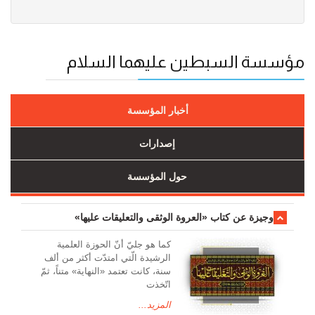
مؤسسة السبطين عليهما السلام
أخبار المؤسسة
إصدارات
حول المؤسسة
وجیزة عن کتاب «العروة الوثقی والتعلیقات علیها»
کما هو جليّ أنّ الحوزة العلمیة
الرشیدة الّتي امتدّت أكثر من ألف
سنة، كانت تعتمد «النهاية» متناً، ثمّ
اتّخذت
المزيد...