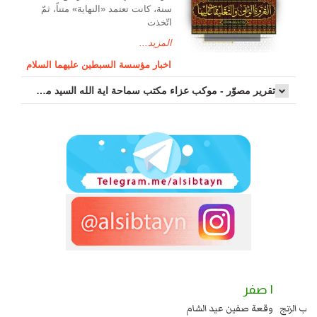
سنة، كانت تعتمد «النهاية» متناً، ثمّ
اتّخذت
المزيد...
اخبار مؤسسة السبطين عليهما السلام
تقرير مصوّر - موكب عزاء مکتب سماحة اية الله السيد مرتضى الموسوي الاصفهاني في يوم إستشهاد السيدة فاطم...
فر
١ صفر
لسبايا عند يزيد شهادة زيد بن علي بن الحسين عليهما السلام قتل صاحب الزنج
وقعة ص