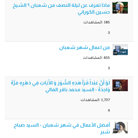
ماذا تعرف عن لیلة النصف من شعبان ؟ الشيخ
4:08
حسين الكوراني
185 :المشاهدات
3
من اعمال شهر شعبان
1:21
455 :المشاهدات
3
لَوْ أَنَّ عَبْداً قَرَأَ هَذِهِ السُّوَرَ وَ الْآيَاتِ فِي دَهْرِهِ مَرَّةً
5:37
وَاحِدَةً - السيد محمد باقر الفالي
1,737 :المشاهدات
4
أفضل الأعمال في شهر شعبان - السيد صباح
0:56
شبر