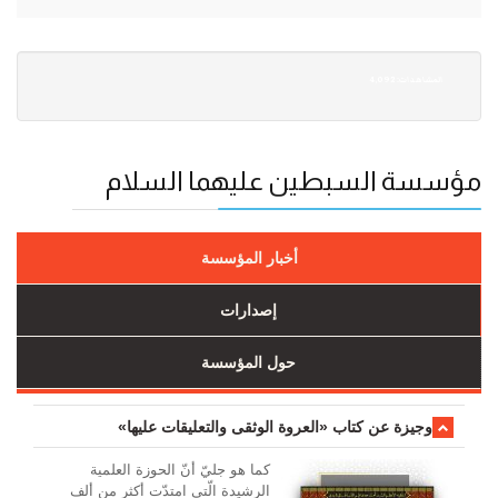
4,092 :المشاهدات
مؤسسة السبطين عليهما السلام
أخبار المؤسسة
إصدارات
حول المؤسسة
وجیزة عن کتاب «العروة الوثقی والتعلیقات علیها»
کما هو جليّ أنّ الحوزة العلمیة
الرشیدة الّتي امتدّت أكثر من ألف