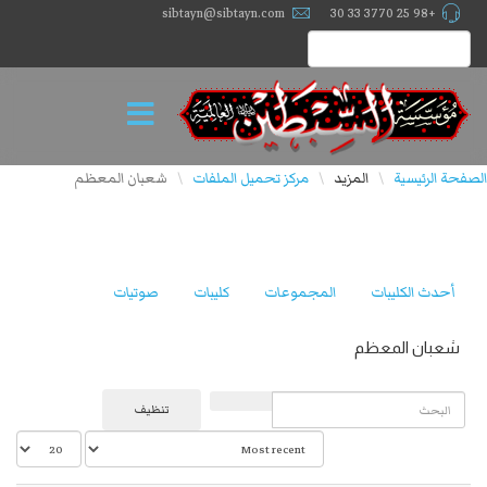
sibtayn@sibtayn.com
+98 25 3770 33 30
الصفحة الرئيسية
المزيد
مركز تحميل الملفات
شعبان المعظم
\
\
\
أحدث الكليبات
المجموعات
كليبات
صوتيات
شعبان المعظم
البحث
تنظيف