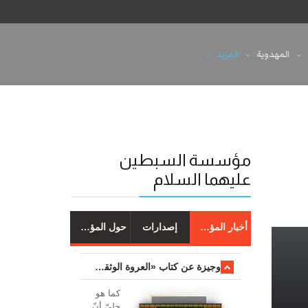
المهدوية
المزيد
مؤسسة السبطين
عليهما السلام
أخبار المؤسسة
إصدارات
حول المؤسسة
وجیزة عن کتاب «العروة الوثقی والتعلیقات علیها»
کما هو
جليّ أنّ