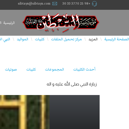
sibtayn@sibtayn.com
+98 25 3770 33 30
الرئيسية
ا
الصفحة الرئيسية
المزيد
مركز تحميل الملفات
كليبات
المواليد
النبي ا
\
\
\
\
\
أحدث الكليبات
المجموعات
كليبات
صوتيات
زيارة النبي صلى الله عليه و اله