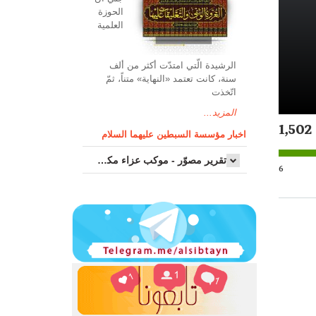
الحوزة
العلمیة
الرشیدة الّتي امتدّت أكثر من ألف
سنة، كانت تعتمد «النهاية» متناً، ثمّ
اتّخذت
المزيد...
1,502
اخبار مؤسسة السبطين عليهما السلام
تقرير مصوّر - موكب عزاء مکتب سماحة اية الله السيد مرتضى الموسوي الاصفهاني في يوم إستشهاد السيدة فاطم...
6