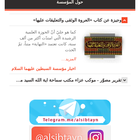
حول المؤسسة
وجیزة عن کتاب «العروة الوثقی والتعلیقات علیها»
کما هو جليّ أنّ الحوزة العلمیة
الرشیدة الّتي امتدّت أكثر من ألف
سنة، كانت تعتمد «النهاية» متناً، ثمّ
اتّخذت
المزيد...
اخبار مؤسسة السبطين عليهما السلام
تقرير مصوّر - موكب عزاء مکتب سماحة اية الله السيد مرتضى الموسوي الاصفهاني في يوم إستشهاد السيدة فاطم...