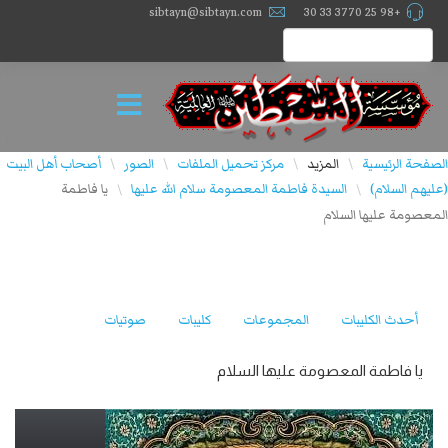
sibtayn@sibtayn.com
+98 25 3770 33 30
الصفحة الرئيسية
المزيد
مركز تحميل الملفات
الصور
أصحاب أهل البیت
\
\
\
\
(علیهم السلام)
السيدة فاطمة المعصومة سلام الله عليها
یا فاطمة
\
\
المعصومة علیها السلام
أحدث الكليبات
المجموعات
كليبات
صوتيات
یا فاطمة المعصومة علیها السلام