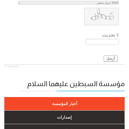
5000
حرف متبقي
تحديث
أرسل
JComments
مؤسسة السبطين عليهما السلام
أخبار المؤسسة
إصدارات