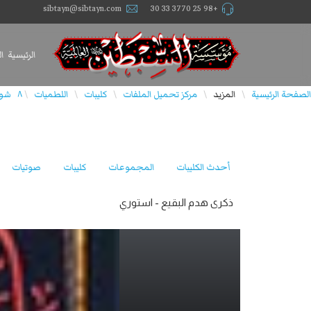
sibtayn@sibtayn.com
+98 25 3770 33 30
الرئيسية
ا
الصفحة الرئيسية
المزيد
مركز تحميل الملفات
كليبات
اللطميات
۸ شوال المکرم
\
\
\
\
\
أحدث الكليبات
المجموعات
كليبات
صوتيات
ذكرى هدم البقيع - استوري