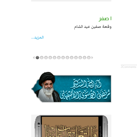
٢ صفر
١ صفر
السبايا عند يزيد شهادة زيد بن علي بن الحسين
وقعة صفين عيد الشام
عليهما السلام قتل صاحب الزنج واخماد انقلابه ...
المزید...
JComments