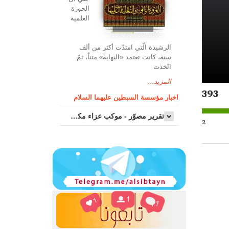
الحوزة
العلمیة
الرشیدة الّتي امتدّت أكثر من ألف
سنة، كانت تعتمد «النهاية» متناً، ثمّ
اتّخذت
المزيد...
393
اخبار مؤسسة السبطين عليهما السلام
تقرير مصوّر - موكب عزاء مکتب سماحة اية الله السيد مرتضى الموسوي الاصفهاني في يوم إستشهاد السيدة فاطم...
2