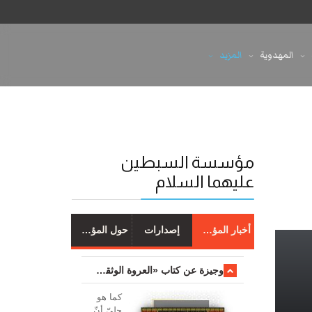
المهدوية
المزيد
مؤسسة السبطين
عليهما السلام
أخبار المؤسسة
إصدارات
حول المؤسسة
وجیزة عن کتاب «العروة الوثقی والتعلیقات علیها»
کما هو
جليّ أنّ