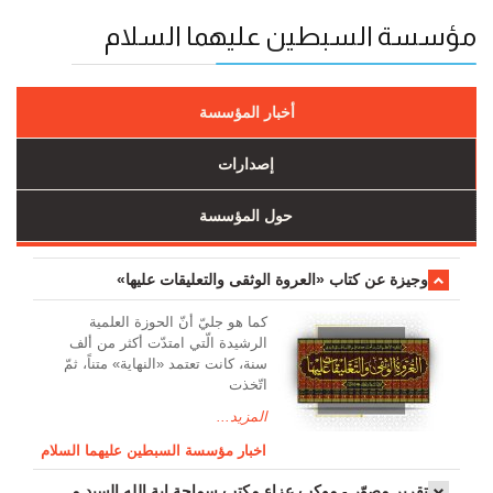
مؤسسة السبطين عليهما السلام
أخبار المؤسسة
إصدارات
حول المؤسسة
وجیزة عن کتاب «العروة الوثقی والتعلیقات علیها»
کما هو جليّ أنّ الحوزة العلمیة
الرشیدة الّتي امتدّت أكثر من ألف
سنة، كانت تعتمد «النهاية» متناً، ثمّ
اتّخذت
المزيد...
اخبار مؤسسة السبطين عليهما السلام
تقرير مصوّر - موكب عزاء مکتب سماحة اية الله السيد مرتضى الموسوي الاصفهاني في يوم إستشهاد السيدة فاطم...