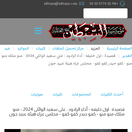
sibtayn@sibtayn.com
+98 25 3770 33 30
الصفحة الرئيسية
المزيد
مركز تحميل الملفات
كليبات
المواليد
عيد
\
\
\
\
\
الغدير
قصيدة : اول خليفه - أداء الرادود : علي سعيد الوائلي 2024 - منو مثلك منو
\
منو - كفو حيدر كفو كفو - مجلس عزاء هيئة عبيد جون
أحدث الكليبات
المجموعات
كليبات
صوتيات
قصيدة : اول خليفه - أداء الرادود : علي سعيد الوائلي 2024 - منو
مثلك منو منو - كفو حيدر كفو كفو - مجلس عزاء هيئة عبيد جون