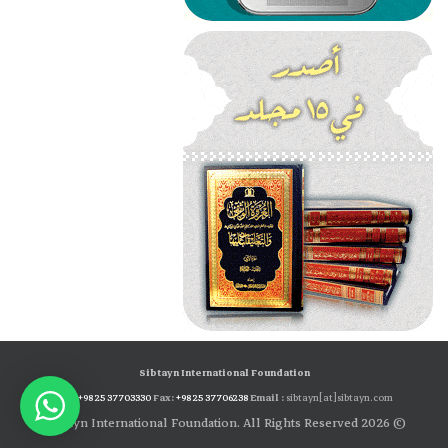
Sibtayn International Foundation
Tel:
+98 25 37703330
Fax:
+98 25 37706238
Email :
sibtayn[at]sibtayn.com
© 2026 Sibtayn International Foundation. All Rights Reserved.