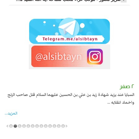
٢ صفر
١ صفر
السبايا عند يزيد شهادة زيد بن علي بن الحسين عليهما السلام قتل صاحب الزنج
وقع
واخماد انقلابه ...
المزید...