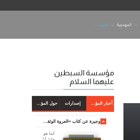
المهدوية
المزيد
مؤسسة السبطين
عليهما السلام
أخبار المؤسسة
إصدارات
حول المؤسسة
وجیزة عن کتاب «العروة الوثقی والتعلیقات علیها»
کما هو
جليّ أنّ