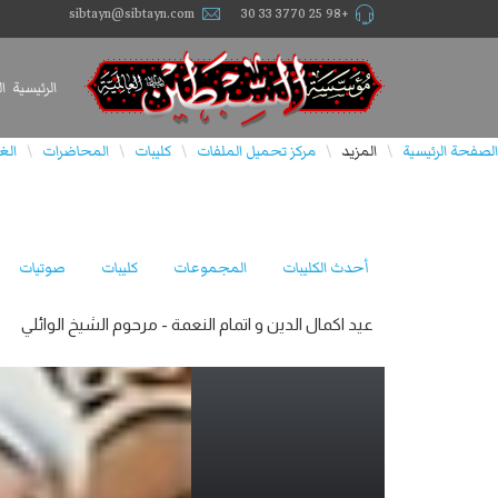
sibtayn@sibtayn.com
+98 25 3770 33 30
الرئيسية
ا
الصفحة الرئيسية
المزيد
مركز تحميل الملفات
كليبات
المحاضرات
الغ
\
\
\
\
\
أحدث الكليبات
المجموعات
كليبات
صوتيات
عيد اكمال الدين و اتمام النعمة - مرحوم الشيخ الوائلي