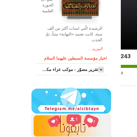
الحوزة
العلمیة
الرشیدة الّتي امتدّت أكثر من ألف
سنة، كانت تعتمد «النهاية» متناً، ثمّ
اتّخذت
المزيد...
243
اخبار مؤسسة السبطين عليهما السلام
تقرير مصوّر - موكب عزاء مکتب سماحة اية الله السيد مرتضى الموسوي الاصفهاني في يوم إستشهاد السيدة فاطم...
3