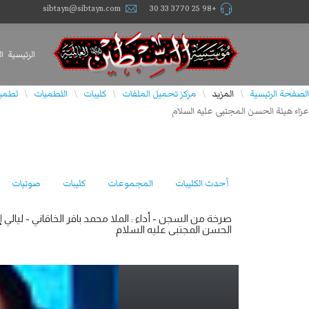
sibtayn@sibtayn.com
+98 25 3770 33 30
الرئيسية
ا
الصفحة الرئيسية
المزيد
مركز تحميل الملفات
كليبات
اللطميات
لطميا
\
\
\
\
\
عزاء هيئة الحسن المجتبى عليه السلام
أحدث الكليبات
المجموعات
كليبات
صوتيات
الحسن المجتبى عليه السلام