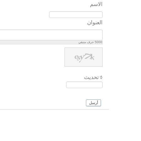
الاسم
العنوان
5000
حرف متبقي
تحديث
أرسل