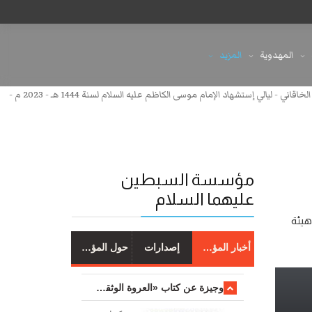
المهدوية
المزيد
صرخة من السجن - أداء : الملا محمد باقر الخاقاني - ليالي إستشهاد الإمام موسى الكاظم عليه السلام لسنة 1444 هـ - 2023 م -
مؤسسة السبطين
عليهما السلام
 عليه السلام لسنة 1444 هـ - 2023 م - عزاء هيئة
أخبار المؤسسة
إصدارات
حول المؤسسة
وجیزة عن کتاب «العروة الوثقی والتعلیقات علیها»