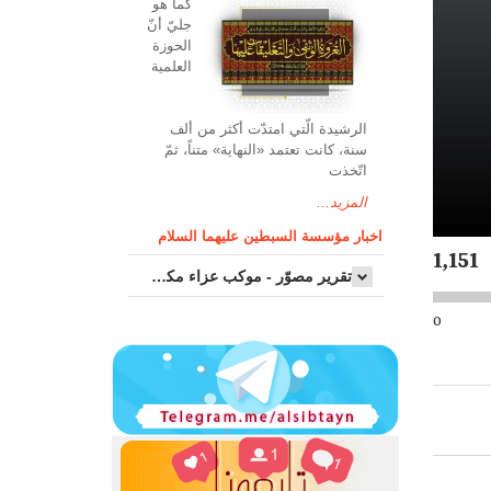
کما هو
جليّ أنّ
الحوزة
العلمیة
الرشیدة الّتي امتدّت أكثر من ألف
سنة، كانت تعتمد «النهاية» متناً، ثمّ
اتّخذت
المزيد...
اخبار مؤسسة السبطين عليهما السلام
1,151
تقرير مصوّر - موكب عزاء مکتب سماحة اية الله السيد مرتضى الموسوي الاصفهاني في يوم إستشهاد السيدة فاطم...
0