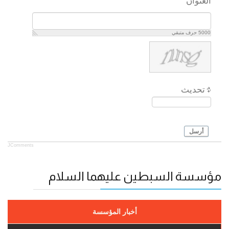
العنوان
5000
حرف متبقي
تحديث
أرسل
JComments
مؤسسة السبطين عليهما السلام
أخبار المؤسسة