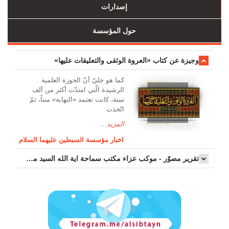
إصدارات
حول المؤسسة
وجیزة عن کتاب «العروة الوثقی والتعلیقات علیها»
کما هو جليّ أنّ الحوزة العلمیة
الرشیدة الّتي امتدّت أكثر من ألف
سنة، كانت تعتمد «النهاية» متناً، ثمّ
اتّخذت
المزيد...
اخبار مؤسسة السبطين عليهما السلام
تقرير مصوّر - موكب عزاء مکتب سماحة اية الله السيد مرتضى الموسوي الاصفهاني في يوم إستشهاد السيدة فاطم...