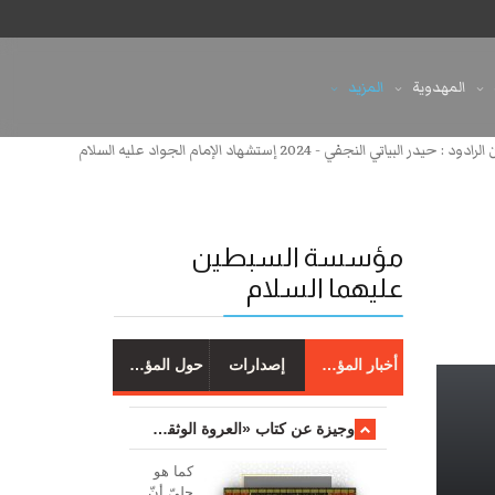
المهدوية
المزيد
اتي النجفي - 2024 إستشهاد الإمام الجواد عليه السلام
مؤسسة السبطين
عليهما السلام
أخبار المؤسسة
إصدارات
حول المؤسسة
وجیزة عن کتاب «العروة الوثقی والتعلیقات علیها»
کما هو
جليّ أنّ