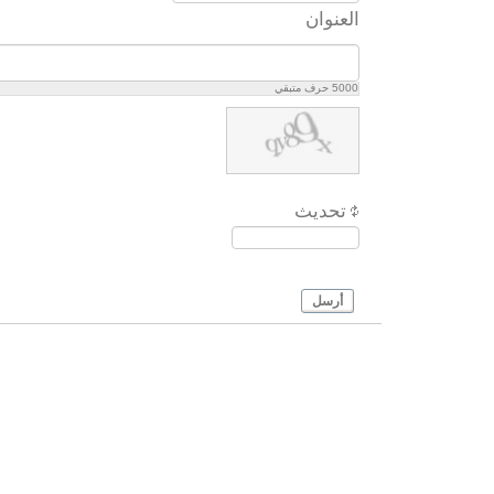
العنوان
5000
حرف متبقي
تحديث
أرسل