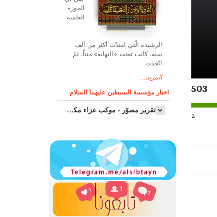
الحوزة
العلمیة
الرشیدة الّتي امتدّت أكثر من ألف
سنة، كانت تعتمد «النهاية» متناً، ثمّ
اتّخذت
المزيد...
503
اخبار مؤسسة السبطين عليهما السلام
تقرير مصوّر - موكب عزاء مکتب سماحة اية الله السيد مرتضى الموسوي الاصفهاني في يوم إستشهاد السيدة فاطم...
2