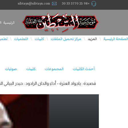
sibtayn@sibtayn.com
+98 25 3770 33 30
الرئيسية
ا
الصفحة الرئيسية
المزيد
مركز تحميل الملفات
كليبات
اللطميات
لطميا
\
\
\
\
\
أحدث الكليبات
المجموعات
كليبات
صوتيات
قصيدة : ياجواد العترة - أداء والحان الرادود : حيدر البياتي النجفي - 2024 إستشهاد الإمام الجواد