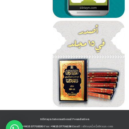
Sibtayn International Foundation
Tel:
+98 25 37703330
Fax:
+98 25 37706238
Email :
sibtayn[at]sibtayn.com