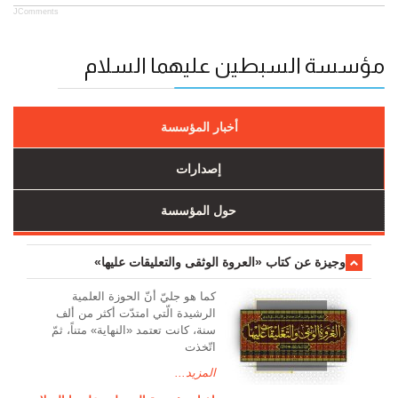
JComments
مؤسسة السبطين عليهما السلام
أخبار المؤسسة
إصدارات
حول المؤسسة
وجیزة عن کتاب «العروة الوثقی والتعلیقات علیها»
کما هو جليّ أنّ الحوزة العلمیة
الرشیدة الّتي امتدّت أكثر من ألف
سنة، كانت تعتمد «النهاية» متناً، ثمّ
اتّخذت
المزيد...