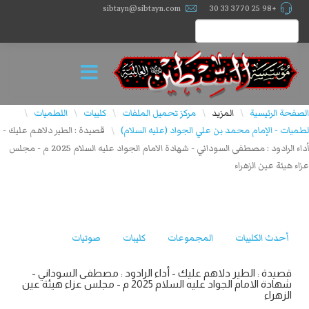
sibtayn@sibtayn.com
+98 25 3770 33 30
الصفحة الرئيسية
المزيد
مركز تحميل الملفات
كليبات
اللطميات
\
\
\
\
\
لطميات - الإمام محمد بن علي الجواد (عليه السلام)
قصيدة : الطير دلاهم عليك -
\
أداء الرادود : مصطفى السوداني - شهادة الامام الجواد عليه السلام 2025 م - مجلس
عزاء هيئة عين الزهراء
أحدث الكليبات
المجموعات
كليبات
صوتيات
قصيدة : الطير دلاهم عليك - أداء الرادود : مصطفى السوداني -
شهادة الامام الجواد عليه السلام 2025 م - مجلس عزاء هيئة عين
الزهراء