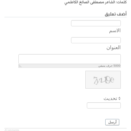
كلمات: الشاعر مصطفى الصائغ الكاظمي
أضف تعليق
الاسم
العنوان
5000
حرف متبقي
تحديث
أرسل
JComments