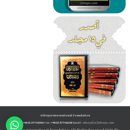
Sibtayn International Foundation
Tel:
+98 25 37703330
Fax:
+98 25 37706238
Email :
sibtayn[at]sibtayn.com