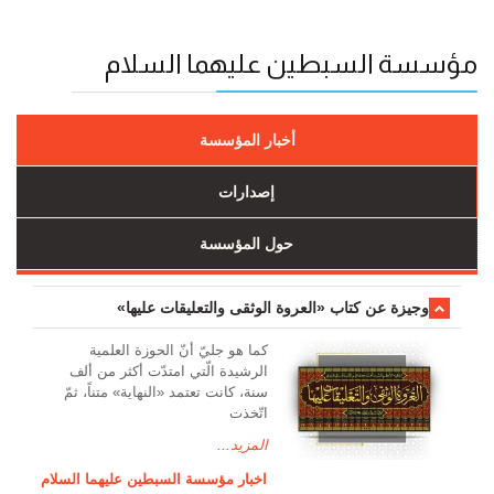
مؤسسة السبطين عليهما السلام
أخبار المؤسسة
إصدارات
حول المؤسسة
وجیزة عن کتاب «العروة الوثقی والتعلیقات علیها»
کما هو جليّ أنّ الحوزة العلمیة
الرشیدة الّتي امتدّت أكثر من ألف
سنة، كانت تعتمد «النهاية» متناً، ثمّ
اتّخذت
المزيد...
اخبار مؤسسة السبطين عليهما السلام