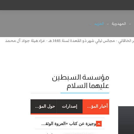
المهدوية
المزيد
تعنى الجواد - أداء: الملا محمد باقر الخاقاني - مجالس ليالي شهر ذو القعدة لسنة 1445 هـ - عزاء هيئة جواد آل محمد
مؤسسة السبطين
عليهما السلام
أخبار المؤسسة
إصدارات
حول المؤسسة
وجیزة عن کتاب «العروة الوثقی والتعلیقات علیها»