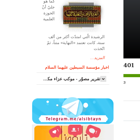
کما هو
جليّ أنّ
الحوزة
العلمیة
الرشیدة الّتي امتدّت أكثر من ألف
سنة، كانت تعتمد «النهاية» متناً، ثمّ
اتّخذت
المزيد...
401
اخبار مؤسسة السبطين عليهما السلام
تقرير مصوّر - موكب عزاء مکتب سماحة اية الله السيد مرتضى الموسوي الاصفهاني في يوم إستشهاد السيدة فاطم...
3