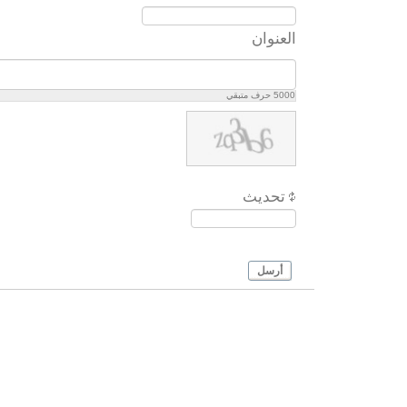
العنوان
5000
حرف متبقي
تحديث
أرسل