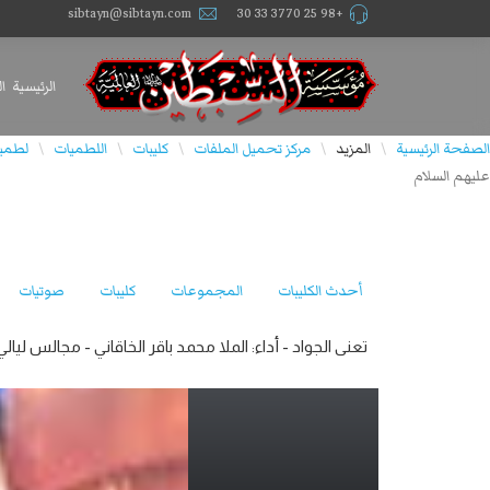
sibtayn@sibtayn.com
+98 25 3770 33 30
الرئيسية
ا
الصفحة الرئيسية
المزيد
مركز تحميل الملفات
كليبات
اللطميات
لطميا
\
\
\
\
\
عليهم السلام
أحدث الكليبات
المجموعات
كليبات
صوتيات
تعنى الجواد - أداء: الملا محمد باقر الخاقاني - مجالس ليالي شهر ذو القعدة لسنة 1445 هـ -