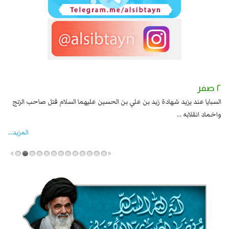
٢ صفر
١ صفر
السبايا عند يزيد شهادة زيد بن علي بن الحسين عليهما السلام قتل صاحب الزنج
وقع
واخماد انقلابه ...
المزید...