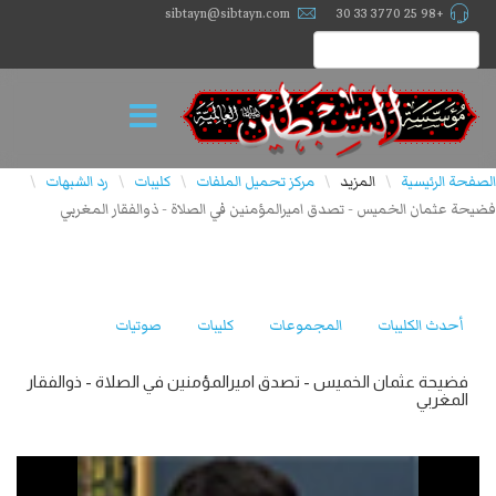
sibtayn@sibtayn.com
+98 25 3770 33 30
الصفحة الرئيسية
المزيد
مركز تحميل الملفات
كليبات
رد الشبهات
\
\
\
\
\
فضيحة عثمان الخميس - تصدق اميرالمؤمنين في الصلاة - ذوالفقار المغربي
أحدث الكليبات
المجموعات
كليبات
صوتيات
فضيحة عثمان الخميس - تصدق اميرالمؤمنين في الصلاة - ذوالفقار
المغربي