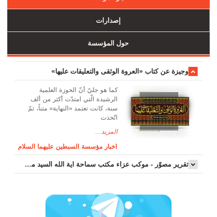
إصدارات
حول المؤسسة
وجیزة عن کتاب «العروة الوثقی والتعلیقات علیها»
کما هو جليّ أنّ الحوزة العلمیة
الرشیدة الّتي امتدّت أكثر من ألف
سنة، كانت تعتمد «النهاية» متناً، ثمّ
اتّخذت
المزيد...
اخبار مؤسسة السبطين عليهما السلام
تقرير مصوّر - موكب عزاء مکتب سماحة اية الله السيد مرتضى الموسوي الاصفهاني في يوم إستشهاد السيدة فاطم...