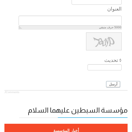
العنوان
5000
حرف متبقي
تحديث
أرسل
JComments
مؤسسة السبطين عليهما السلام
أخبار المؤسسة