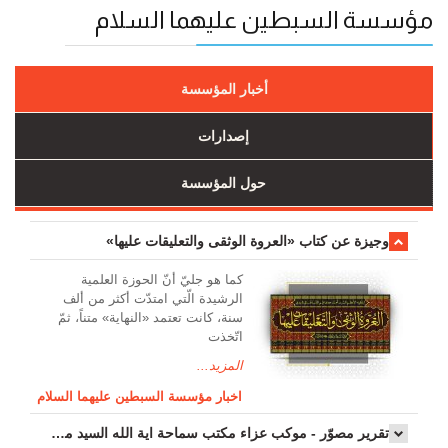
مؤسسة السبطين عليهما السلام
أخبار المؤسسة
إصدارات
حول المؤسسة
وجیزة عن کتاب «العروة الوثقی والتعلیقات علیها»
کما هو جليّ أنّ الحوزة العلمیة
الرشیدة الّتي امتدّت أكثر من ألف
سنة، كانت تعتمد «النهاية» متناً، ثمّ
اتّخذت
المزيد...
اخبار مؤسسة السبطين عليهما السلام
تقرير مصوّر - موكب عزاء مکتب سماحة اية الله السيد مرتضى الموسوي الاصفهاني في يوم إستشهاد السيدة فاطم...