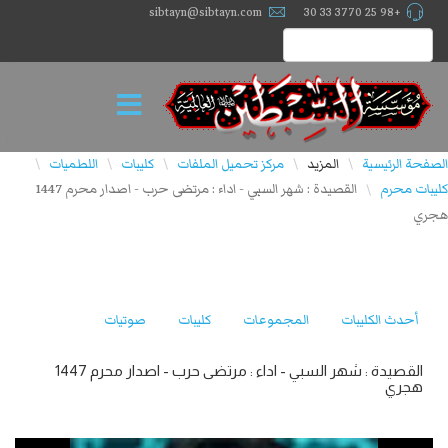
sibtayn@sibtayn.com
+98 25 3770 33 30
الصفحة الرئيسية
المزيد
مركز تحميل الملفات
كليبات
اللطميات
\
\
\
\
\
كليبات محرم
القصيدة : شهر السبي - اداء : مرتضى حرب - اصدار محرم 1447
\
هجري
أحدث الكليبات
المجموعات
كليبات
صوتيات
القصيدة : شهر السبي - اداء : مرتضى حرب - اصدار محرم 1447
هجري