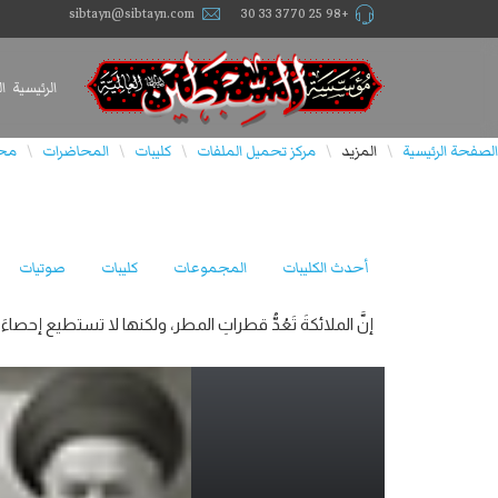
sibtayn@sibtayn.com
+98 25 3770 33 30
الرئيسية
ا
الصفحة الرئيسية
المزيد
مركز تحميل الملفات
كليبات
المحاضرات
محا
\
\
\
\
\
أحدث الكليبات
المجموعات
كليبات
صوتيات
إنَّ الملائكةَ تَعُدُّ قطراتِ المطر، ولكنها لا تستطيع إحصاءَ 