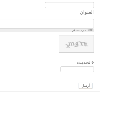
العنوان
5000
حرف متبقي
تحديث
أرسل