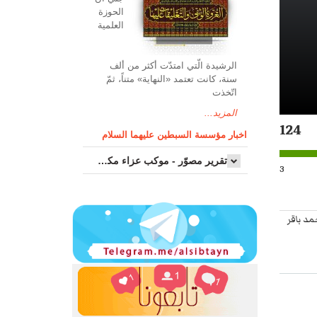
الحوزة
العلمیة
الرشیدة الّتي امتدّت أكثر من ألف
سنة، كانت تعتمد «النهاية» متناً، ثمّ
اتّخذت
المزيد...
124
اخبار مؤسسة السبطين عليهما السلام
تقرير مصوّر - موكب عزاء مکتب سماحة اية الله السيد مرتضى الموسوي الاصفهاني في يوم إستشهاد السيدة فاطم...
3
مد باقر