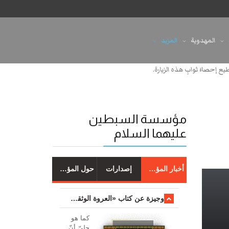
المهدوية
المزيد
ستطيع إحصاءَ ثوابِ هذه الزيارة.
مؤسسة السبطين
عليهما السلام
أخبار المؤسسة
إصدارات
حول المؤسسة
وجیزة عن کتاب «العروة الوثقی والتعلیقات علیها»
کما هو
جليّ أنّ