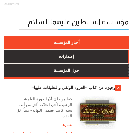
JComments
مؤسسة السبطين عليهما السلام
أخبار المؤسسة
إصدارات
حول المؤسسة
وجیزة عن کتاب «العروة الوثقی والتعلیقات علیها»
کما هو جليّ أنّ الحوزة العلمیة
الرشیدة الّتي امتدّت أكثر من ألف
سنة، كانت تعتمد «النهاية» متناً، ثمّ
اتّخذت
المزيد...