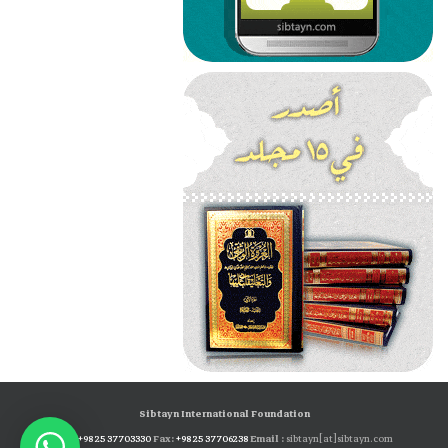
Sibtayn International Foundation
Tel:
+98 25 37703330
Fax:
+98 25 37706238
Email :
sibtayn[at]sibtayn.com