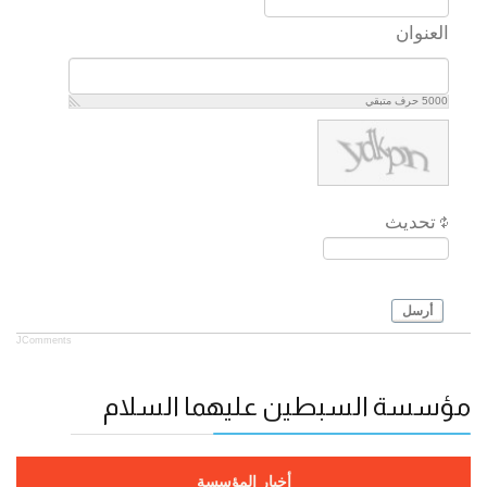
العنوان
5000
حرف متبقي
تحديث
أرسل
JComments
مؤسسة السبطين عليهما السلام
أخبار المؤسسة