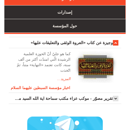
إصدارات
حول المؤسسة
وجیزة عن کتاب «العروة الوثقی والتعلیقات علیها»
کما هو جليّ أنّ الحوزة العلمیة
الرشیدة الّتي امتدّت أكثر من ألف
سنة، كانت تعتمد «النهاية» متناً، ثمّ
اتّخذت
المزيد...
اخبار مؤسسة السبطين عليهما السلام
تقرير مصوّر - موكب عزاء مکتب سماحة اية الله السيد مرتضى الموسوي الاصفهاني في يوم إستشهاد السيدة فاطم...