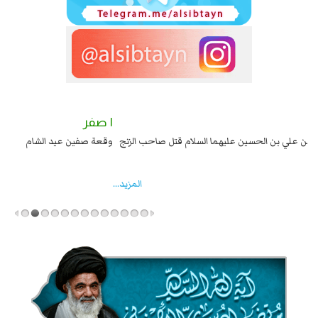
٢ صفر
١ صفر
السبايا عند يزيد شهادة زيد بن علي بن الحسين عليهما السلام قتل صاحب الزنج
وقع
واخماد انقلابه ...
المزید...