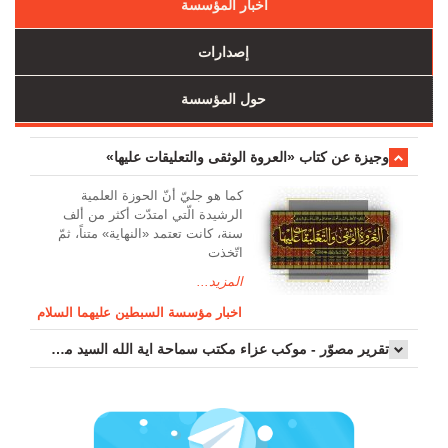
أخبار المؤسسة
إصدارات
حول المؤسسة
وجیزة عن کتاب «العروة الوثقی والتعلیقات علیها»
کما هو جليّ أنّ الحوزة العلمیة
الرشیدة الّتي امتدّت أكثر من ألف
سنة، كانت تعتمد «النهاية» متناً، ثمّ
اتّخذت
المزيد...
اخبار مؤسسة السبطين عليهما السلام
تقرير مصوّر - موكب عزاء مکتب سماحة اية الله السيد مرتضى الموسوي الاصفهاني في يوم إستشهاد السيدة فاطم...