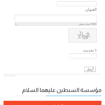
العنوان
5000
حرف متبقي
تحديث
أرسل
JComments
مؤسسة السبطين عليهما السلام