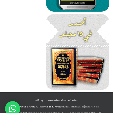
Sibtayn International Foundation
Tel:
+98 25 37703330
Fax:
+98 25 37706238
Email :
sibtayn[at]sibtayn.com