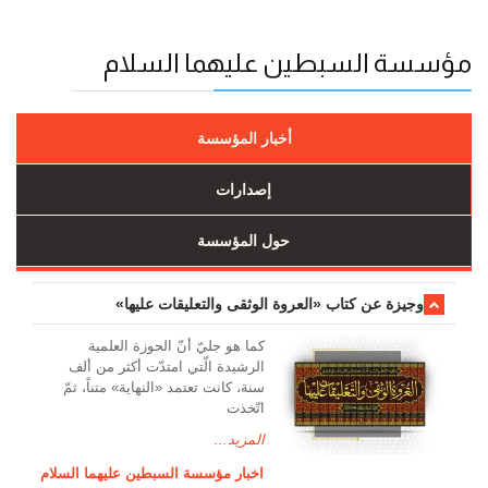
مؤسسة السبطين عليهما السلام
أخبار المؤسسة
إصدارات
حول المؤسسة
وجیزة عن کتاب «العروة الوثقی والتعلیقات علیها»
کما هو جليّ أنّ الحوزة العلمیة
الرشیدة الّتي امتدّت أكثر من ألف
سنة، كانت تعتمد «النهاية» متناً، ثمّ
اتّخذت
المزيد...
اخبار مؤسسة السبطين عليهما السلام