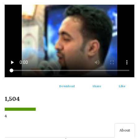
Download
Share
Like
1,504
4
About