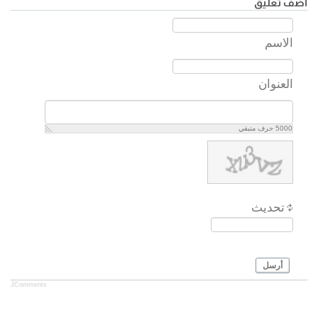
أضف تعليق
الاسم
العنوان
5000
حرف متبقي
تحديث
أرسل
JComments