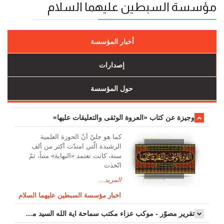
مؤسسة السبطين عليهما السلام
أخبار المؤسسة
إصدارات
حول المؤسسة
وجیزة عن کتاب «العروة الوثقی والتعلیقات علیها»
کما هو جليّ أنّ الحوزة العلمیة
الرشیدة الّتي امتدّت أكثر من ألف
سنة، كانت تعتمد «النهاية» متناً، ثمّ
اتّخذت
المزيد...
اخبار مؤسسة السبطين عليهما السلام
تقرير مصوّر - موكب عزاء مکتب سماحة اية الله السيد مرتضى الموسوي الاصفهاني في يوم إستشهاد السيدة فاطم...