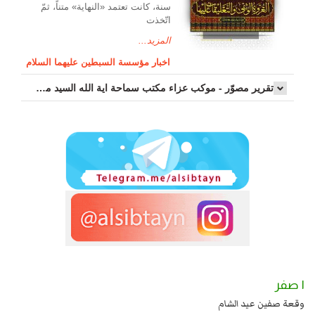
سنة، كانت تعتمد «النهاية» متناً، ثمّ
اتّخذت
المزيد...
اخبار مؤسسة السبطين عليهما السلام
تقرير مصوّر - موكب عزاء مکتب سماحة اية الله السيد مرتضى الموسوي الاصفهاني في يوم إستشهاد السيدة فاطم...
١ صفر
عند يزيد شهادة زيد بن علي بن الحسين عليهما السلام قتل صاحب الزنج
وقعة صفين عي