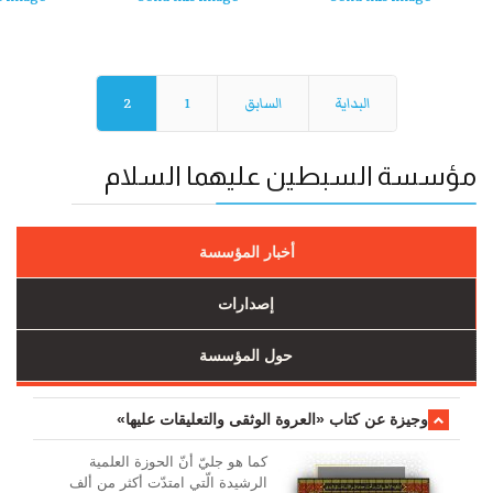
البداية
السابق
1
2
مؤسسة السبطين عليهما السلام
أخبار المؤسسة
إصدارات
حول المؤسسة
وجیزة عن کتاب «العروة الوثقی والتعلیقات علیها»
کما هو جليّ أنّ الحوزة العلمیة
الرشیدة الّتي امتدّت أكثر من ألف